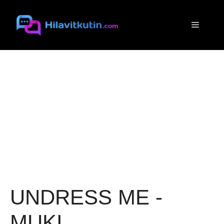
Siirry
sisältöön
Valikko
UNDRESS ME -
MUKI