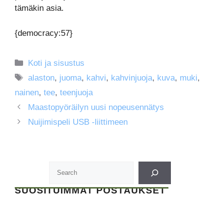
tämäkin asia.
{democracy:57}
Kategoriat
Koti ja sisustus
Avainsanat
alaston
,
juoma
,
kahvi
,
kahvinjuoja
,
kuva
,
muki
,
nainen
,
tee
,
teenjuoja
Maastopyöräilyn uusi nopeusennätys
Nuijimispeli USB -liittimeen
SUOSITUIMMAT POSTAUKSET