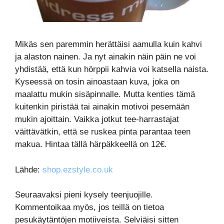
Mikäs sen paremmin herättäisi aamulla kuin kahvi
ja alaston nainen. Ja nyt ainakin näin päin ne voi
yhdistää, että kun hörppii kahvia voi katsella naista.
Kyseessä on tosin ainoastaan kuva, joka on
maalattu mukin sisäpinnalle. Mutta kenties tämä
kuitenkin piristää tai ainakin motivoi pesemään
mukin ajoittain. Vaikka jotkut tee-harrastajat
väittävätkin, että se ruskea pinta parantaa teen
makua. Hintaa tällä härpäkkeellä on 12€.
Lähde:
shop.ezstyle.co.uk
Seuraavaksi pieni kysely teenjuojille.
Kommentoikaa myös, jos teillä on tietoa
pesukäytäntöjen motiiveista. Selviäisi sitten