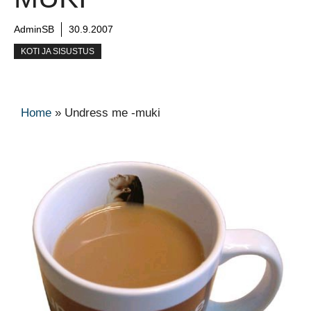
AdminSB
30.9.2007
KOTI JA SISUSTUS
Home
»
Undress me -muki