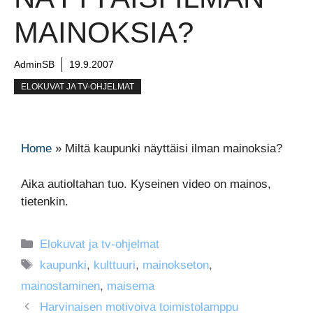
MAINOKSIA?
AdminSB
19.9.2007
ELOKUVAT JA TV-OHJELMAT
Home
»
Miltä kaupunki näyttäisi ilman mainoksia?
Aika autioltahan tuo. Kyseinen video on mainos,
tietenkin.
Kategoriat
Elokuvat ja tv-ohjelmat
Avainsanat
kaupunki
,
kulttuuri
,
mainokseton
,
mainostaminen
,
maisema
Harvinaisen motivoiva toimistolamppu