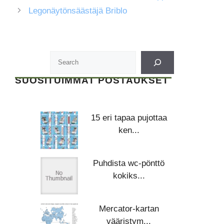
Legonäytönsäästäjä Briblo
SUOSITUIMMAT POSTAUKSET
15 eri tapaa pujottaa
ken...
Puhdista wc-pönttö
kokiks...
Mercator-kartan
vääristym...