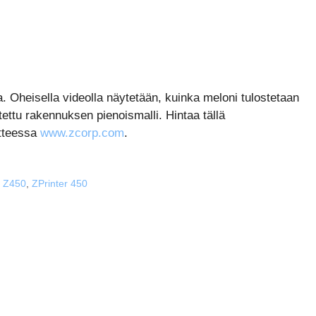
a. Oheisella videolla näytetään, kuinka meloni tulostetaan
tettu rakennuksen pienoismalli. Hintaa tällä
itteessa
www.zcorp.com
.
,
Z450
,
ZPrinter 450