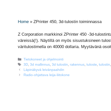
Home
»
ZPrinter 450, 3d-tulostin toiminnassa
Z Corporation markkinoi ZPrinter 450 -3d-tulostint
väreissä(!). Näytillä on myös sisustuksineen tulos
väritulostimella on 40000 dollaria. Myytävänä oso
Kategoriat
Tietokoneet ja ohjelmointi
Avainsanat
3D
,
3d mallinnus
,
3d tulostin
,
rakennus
,
tuloste
,
tulostin
Läpinäkyvä leivänpaahdin
Radio-ohjattava leija-liitokone