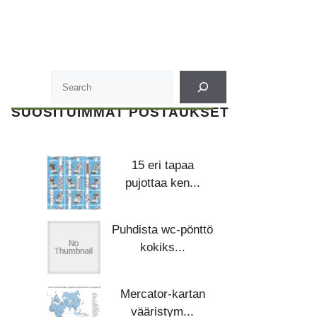
SUOSITUIMMAT POSTAUKSET
15 eri tapaa
pujottaa ken...
Puhdista wc-pönttö
kokiks...
Mercator-kartan
vääristym...