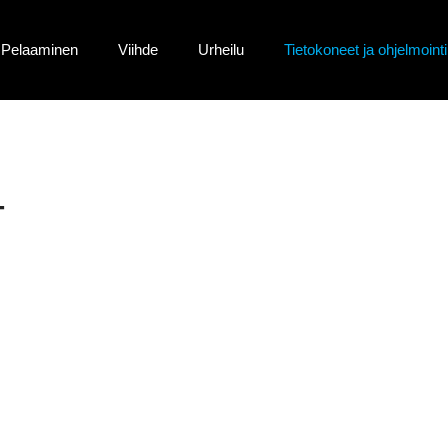
Pelaaminen
Viihde
Urheilu
Tietokoneet ja ohjelmointi
-