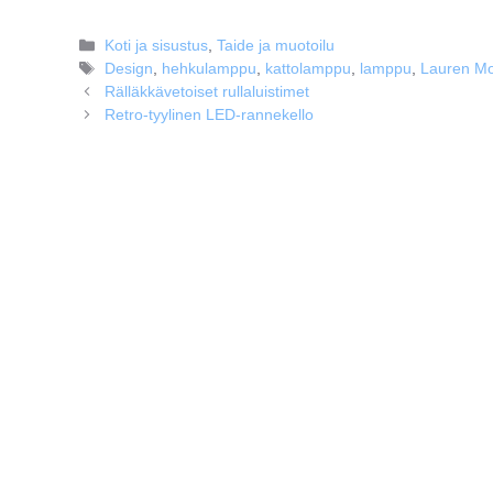
Kategoriat
Koti ja sisustus
,
Taide ja muotoilu
Avainsanat
Design
,
hehkulamppu
,
kattolamppu
,
lamppu
,
Lauren Mo
Rälläkkävetoiset rullaluistimet
Retro-tyylinen LED-rannekello