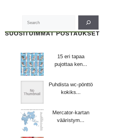
SUOSITUIMMAT POSTAUKSET
15 eri tapaa
pujottaa ken...
Puhdista wc-pönttö
kokiks...
Mercator-kartan
vääristym...