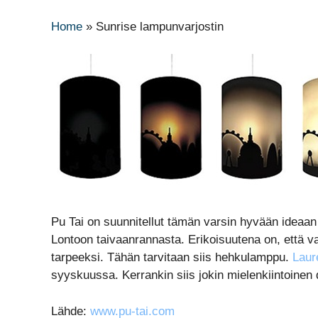
Home
»
Sunrise lampunvarjostin
Pu Tai on suunnitellut tämän varsin hyvään idea
Lontoon taivaanrannasta. Erikoisuutena on, että v
tarpeeksi. Tähän tarvitaan siis hehkulamppu.
Laur
syyskuussa. Kerrankin siis jokin mielenkiintoinen
Lähde:
www.pu-tai.com