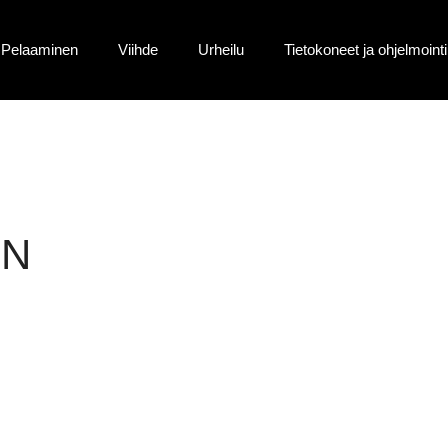
Pelaaminen
Viihde
Urheilu
Tietokoneet ja ohjelmointi
IN