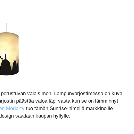
an perustuvan valaisimen. Lampunvarjostimessa on kuva
arjostin päästää valoa läpi vasta kun se on lämminnyt
en Moriarty
tuo tämän Sunrise-nimellä markkinoille
 design saadaan kaupan hyllylle.