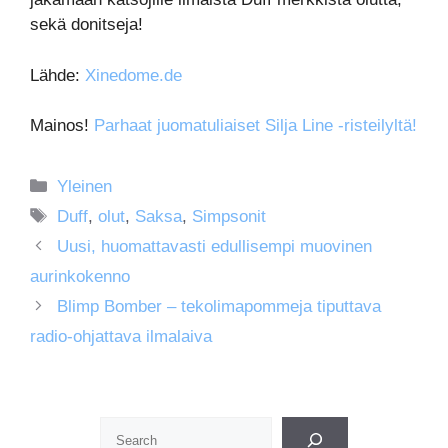
sekä donitseja!
Lähde:
Xinedome.de
Mainos!
Parhaat juomatuliaiset Silja Line -risteilyltä!
Kategoriat
Yleinen
Avainsanat
Duff
,
olut
,
Saksa
,
Simpsonit
Uusi, huomattavasti edullisempi muovinen
aurinkokenno
Blimp Bomber – tekolimapommeja tiputtava
radio-ohjattava ilmalaiva