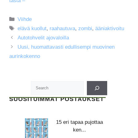
tästä –
Kategoriat
Viihde
Avainsanat
elävä kuollut
,
raahautuva
,
zombi
,
ääniaktivoitu
Autotohvelit ajovaloilla
Uusi, huomattavasti edullisempi muovinen
aurinkokenno
SUOSITUIMMAT POSTAUKSET
15 eri tapaa pujottaa
ken...