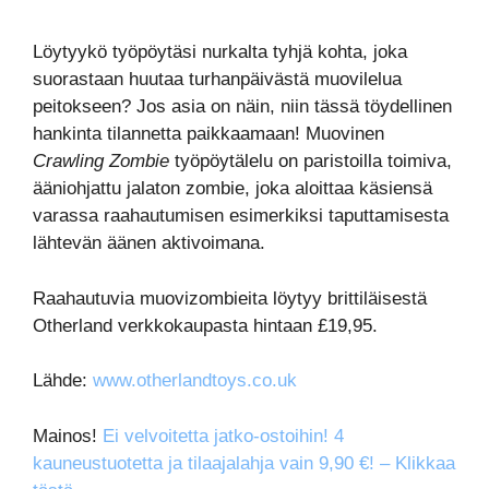
Löytyykö työpöytäsi nurkalta tyhjä kohta, joka
suorastaan huutaa turhanpäivästä muovilelua
peitokseen? Jos asia on näin, niin tässä töydellinen
hankinta tilannetta paikkaamaan! Muovinen
Crawling Zombie
työpöytälelu on paristoilla toimiva,
ääniohjattu jalaton zombie, joka aloittaa käsiensä
varassa raahautumisen esimerkiksi taputtamisesta
lähtevän äänen aktivoimana.
Raahautuvia muovizombieita löytyy brittiläisestä
Otherland verkkokaupasta hintaan £19,95.
Lähde:
www.otherlandtoys.co.uk
Mainos!
Ei velvoitetta jatko-ostoihin! 4
kauneustuotetta ja tilaajalahja vain 9,90 €! – Klikkaa