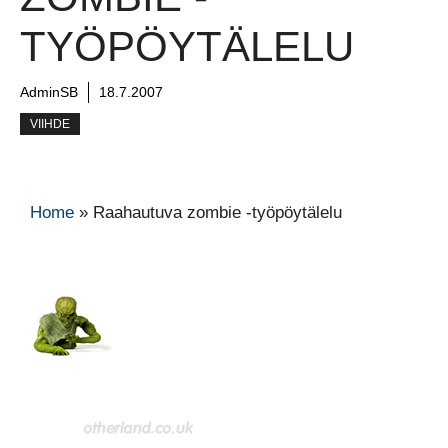
TYÖPÖYTÄLELU
AdminSB
18.7.2007
VIIHDE
Home
»
Raahautuva zombie -työpöytälelu