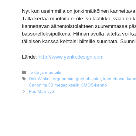
Nyt kun useimmilla on jonkinnäiköinen kannettava m
Tällä kertaa muotoilu ei ole iso laatikko, vaan on
kannettavan äänentoistolaitteen suuremmassa pää
bassorefleksiputkena. Hihnan avulla laitetta voi kan
tällaisen kanssa kehtaisi biitsille suunnata. Suunni
Lähde:
http://www.yankodesign.com
Kategoriat
Taide ja muotoilu
Avainsanat
Dirk Winkel
,
ergonomia
,
ghettoblaster
,
kannettava
,
kann
Canonilta 50 megapikselin CMOS-kenno
Pac-Man vyö