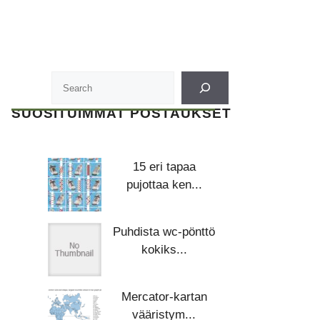
SUOSITUIMMAT POSTAUKSET
15 eri tapaa
pujottaa ken...
Puhdista wc-pönttö
kokiks...
Mercator-kartan
vääristym...