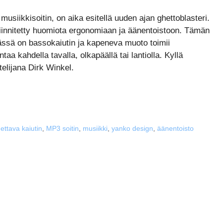
usiikkisoitin, on aika esitellä uuden ajan ghettoblasteri.
 kiinnitetty huomiota ergonomiaan ja äänentoistoon. Tämän
ssä on bassokaiutin ja kapeneva muoto toimii
taa kahdella tavalla, olkapäällä tai lantiolla. Kyllä
telijana Dirk Winkel.
ettava kaiutin
,
MP3 soitin
,
musiikki
,
yanko design
,
äänentoisto