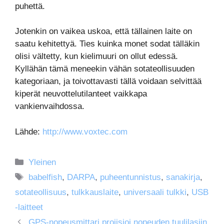
puhettä.
Jotenkin on vaikea uskoa, että tällainen laite on
saatu kehitettyä. Ties kuinka monet sodat tälläkin
olisi vältetty, kun kielimuuri on ollut edessä.
Kyllähän tämä meneekin vähän sotateollisuuden
kategoriaan, ja toivottavasti tällä voidaan selvittää
kiperät neuvottelutilanteet vaikkapa
vankienvaihdossa.
Lähde:
http://www.voxtec.com
Kategoriat
Yleinen
Avainsanat
babelfish
,
DARPA
,
puheentunnistus
,
sanakirja
,
sotateollisuus
,
tulkkauslaite
,
universaali tulkki
,
USB
-laitteet
GPS-nopeusmittari projisioi nopeuden tuulilasiin