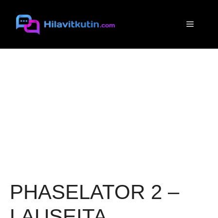
Siirry
sisältöön
Valikko
PHASELATOR 2 –
LAUSEITA