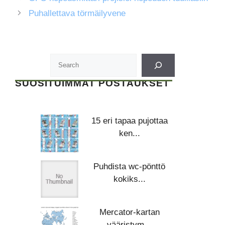
Puhallettava törmäilyvene
SUOSITUIMMAT POSTAUKSET
15 eri tapaa pujottaa
ken...
Puhdista wc-pönttö
kokiks...
Mercator-kartan
vääristym...