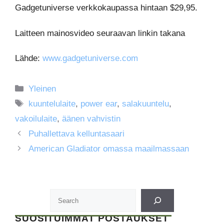
Gadgetuniverse verkkokaupassa hintaan $29,95.
Laitteen mainosvideo seuraavan linkin takana
Lähde:
www.gadgetuniverse.com
Kategoriat
Yleinen
Avainsanat
kuuntelulaite
,
power ear
,
salakuuntelu
,
vakoilulaite
,
äänen vahvistin
Puhallettava kelluntasaari
American Gladiator omassa maailmassaan
SUOSITUIMMAT POSTAUKSET