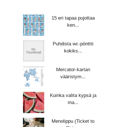
15 eri tapaa pujottaa
ken...
Puhdista wc-pönttö
kokiks...
Mercator-kartan
vääristym...
Kuinka valita kypsä ja
ma...
Menolippu (Ticket to