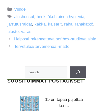
Kategoriat
Viihde
Avainsanat
alushousut
,
henkilökohtainen hygienia
,
jarrutusraidat
,
kakka
,
kalsarit
,
raha
,
rahakätkö
,
uloste
,
varas
Helposti rakennettava softbox-studiovalaisin
Tervetuloa/tervemenoa -matto
SUOSITUIMMAT POSTAUKSET
15 eri tapaa pujottaa
ken...