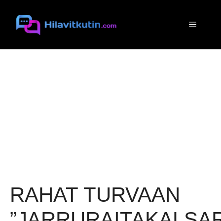
Siirry
sisältöön
Valikko
RAHAT TURVAAN
”JARRURAITAKALSAR