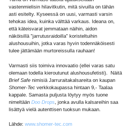
vastenmielisin hilavitkutin, mitä sivuilla on tähän
asti esitelty. Kyseessä on uusi, varmasti varsin
tehokas idea, kuinka välttää varkaus. Ideana on,
että käteisvarat jemmataan näihin, aidon
näköisillä ”jarrutusraidoilla” koristeltuihin
alushousuihin, jotka varas hyvin todennäköisesti
tulee jättämään murtoreissulla rauhaan!
Varmasti siis toimiva innovaatio (ellei varas satu
olemaan todella kieroutunut alushousufetisti). Näitä
Brief Safe
nimisiä Jarruraitakalsareita on kaupan
Shomer-Tec
verkkokaupassa hintaan 9,- Taalaa
kappale. Samasta puljusta löytyy myös tuone
nimeltään
Doo Drops
, jonka avulla kalsareihin saa
lisättyä vielä autenttisen tuoksun mukaan.
Lähde:
www.shomer-tec.com