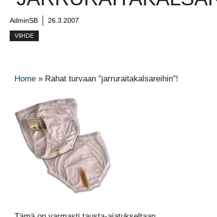
AdminSB
26.3.2007
VIIHDE
Home
»
Rahat turvaan ”jarruraitakalsareihin”!
Tämä on varmasti tausta-ajatukseltaan