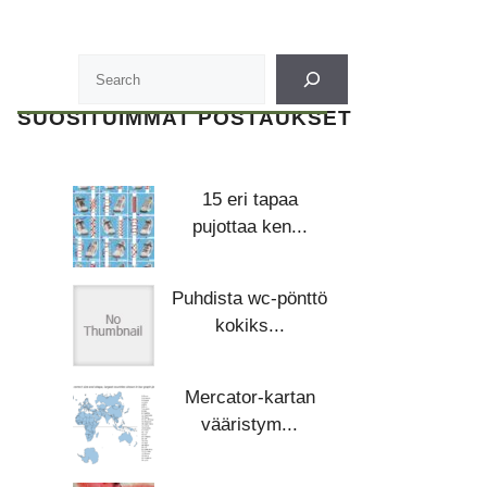
SUOSITUIMMAT POSTAUKSET
15 eri tapaa
pujottaa ken...
Puhdista wc-pönttö
kokiks...
Mercator-kartan
vääristym...