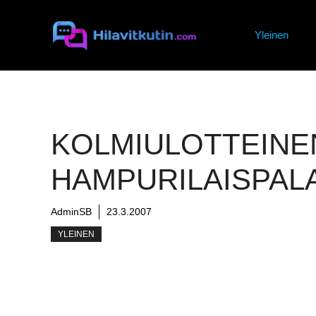
Siirry
sisältöön
Yleinen
KOLMIULOTTEINE
HAMPURILAISPAL
AdminSB
23.3.2007
YLEINEN