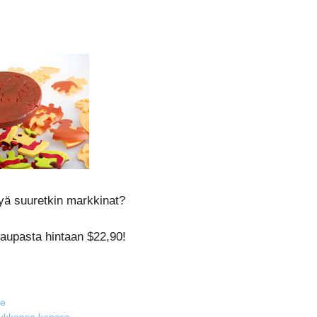
ytyä suuretkin markkinat?
upasta hintaan $22,90!
le