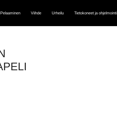
Pelaaminen
Viihde
Urheilu
Tietokoneet ja ohjelmointi
N
APELI