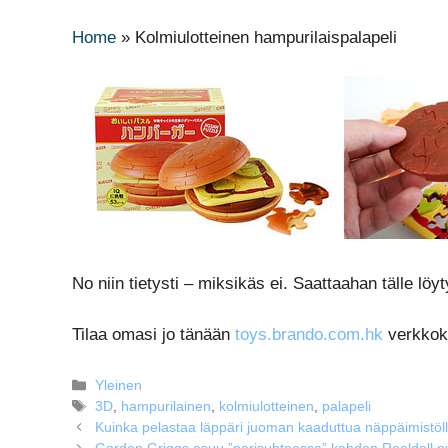
Home
»
Kolmiulotteinen hampurilaispalapeli
No niin tietysti – miksikäs ei. Saattaahan tälle lö
Tilaa omasi jo tänään
toys.brando.com.hk
verkkoka
Kategoriat
Yleinen
Avainsanat
3D
,
hampurilainen
,
kolmiulotteinen
,
palapeli
Kuinka pelastaa läppäri juoman kaaduttua näppäimistöl