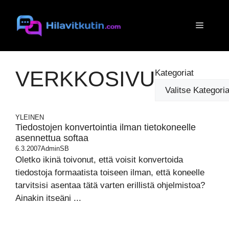
Siirry
sisältöön
Valikko
VERKKOSIVU
Kategoriat
YLEINEN
Tiedostojen konvertointia ilman tietokoneelle
asennettua softaa
6.3.2007
AdminSB
Oletko ikinä toivonut, että voisit konvertoida
tiedostoja formaatista toiseen ilman, että koneelle
tarvitsisi asentaa tätä varten erillistä ohjelmistoa?
Ainakin itseäni ...