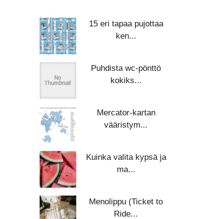
15 eri tapaa pujottaa
ken...
Puhdista wc-pönttö
kokiks...
Mercator-kartan
vääristym...
Kuinka valita kypsä ja
ma...
Menolippu (Ticket to
Ride...