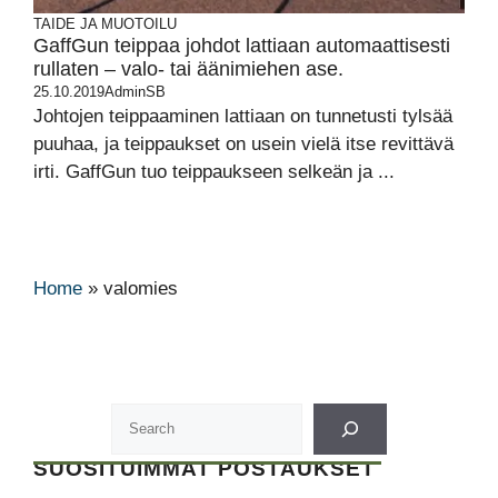
TAIDE JA MUOTOILU
GaffGun teippaa johdot lattiaan automaattisesti
rullaten – valo- tai äänimiehen ase.
25.10.2019
AdminSB
Johtojen teippaaminen lattiaan on tunnetusti tylsää
puuhaa, ja teippaukset on usein vielä itse revittävä
irti. GaffGun tuo teippaukseen selkeän ja ...
Home
»
valomies
SUOSITUIMMAT POSTAUKSET