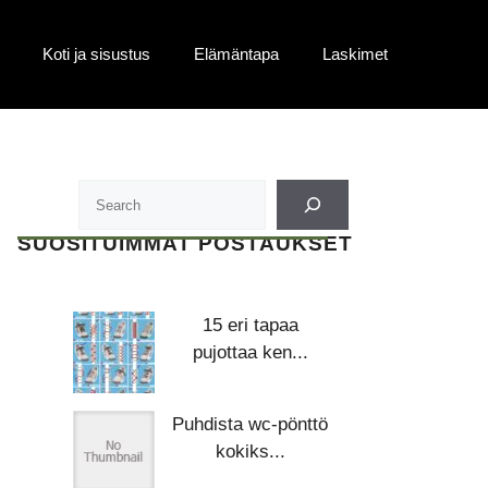
Koti ja sisustus
Elämäntapa
Laskimet
SUOSITUIMMAT POSTAUKSET
15 eri tapaa
pujottaa ken...
Puhdista wc-pönttö
kokiks...