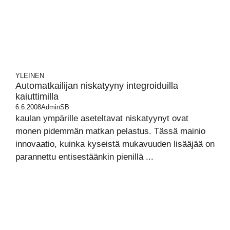
YLEINEN
Automatkailijan niskatyyny integroiduilla
kaiuttimilla
6.6.2008
AdminSB
kaulan ympärille aseteltavat niskatyynyt ovat
monen pidemmän matkan pelastus. Tässä mainio
innovaatio, kuinka kyseistä mukavuuden lisääjää on
parannettu entisestäänkin pienillä ...