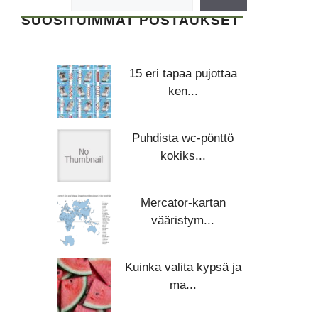
SUOSITUIMMAT POSTAUKSET
15 eri tapaa pujottaa
ken...
Puhdista wc-pönttö
kokiks...
Mercator-kartan
vääristym...
Kuinka valita kypsä ja
ma...