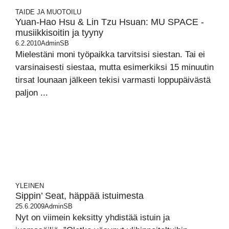
TAIDE JA MUOTOILU
Yuan-Hao Hsu & Lin Tzu Hsuan: MU SPACE -
musiikkisoitin ja tyyny
6.2.2010
AdminSB
Mielestäni moni työpaikka tarvitsisi siestan. Tai ei
varsinaisesti siestaa, mutta esimerkiksi 15 minuutin
tirsat lounaan jälkeen tekisi varmasti loppupäivästä
paljon ...
YLEINEN
Sippin’ Seat, häppää istuimesta
25.6.2009
AdminSB
Nyt on viimein keksitty yhdistää istuin ja