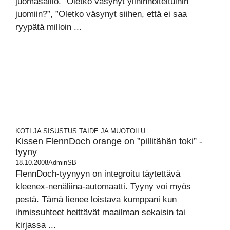
juomasäiliö. ”Oletko väsynyt ylihinnoiteltuihin
juomiin?”, ”Oletko väsynyt siihen, että ei saa
ryypätä milloin ...
KOTI JA SISUSTUS
TAIDE JA MUOTOILU
Kissen FlennDoch orange on ”pillitähän toki” -
tyyny
18.10.2008
AdminSB
FlennDoch-tyynyyn on integroitu täytettävä
kleenex-nenäliina-automaatti. Tyyny voi myös
pestä. Tämä lienee loistava kumppani kun
ihmissuhteet heittävät maailman sekaisin tai
kirjassa ...