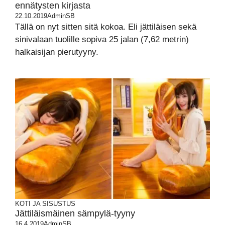
ennätysten kirjasta
22.10.2019
AdminSB
Tällä on nyt sitten sitä kokoa. Eli jättiläisen sekä
sinivalaan tuolille sopiva 25 jalan (7,62 metrin)
halkaisijan pierutyyny.
KOTI JA SISUSTUS
Jättiläismäinen sämpylä-tyyny
16.4.2019
AdminSB