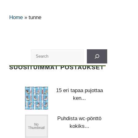
Home
»
tunne
SUOSITUIMMAT POSTAUKSET
15 eri tapaa pujottaa
ken...
Puhdista wc-pönttö
kokiks...