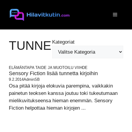
Siirry
sisältöön
Valikko
TUNNE
Kategoriat
ELÄMÄNTAPA
TAIDE JA MUOTOILU
VIIHDE
Sensory Fiction lisää tunnetta kirjoihin
9.2.2014
AdminSB
Osa pitää kirjoja elokuvia parempina, vaikkakin
painetun teoksen kanssa joutuu toki tukeutumaan
mielikuvitukseensa hieman enemmän. Sensory
Fiction helpottaa hieman kirjojen ...