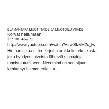
ELÄMÄNTAPA
MUOTI
TAIDE JA MUOTOILU
VIIHDE
Korvat heilumaan
17.4.2013
AdminSB
http://www.youtube.com/watch?v=w06zvM2x_lw
Hieman aikaa sitten kirjoitin artikkelin tekniikasta,
joka hyödynsi aivoista lähteviä signaaleja
tunnistautumiseen. Necomimi on sen sijaan
kehittänyt hieman erilaista ...