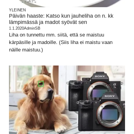
YLEINEN
Päivän haaste: Katso kun jauheliha on n. kk
lämpimässä ja madot syövät sen
1.1.2020
AdminSB
Liha on tunnettu mm. siitä, että se maistuu
kärpäsille ja madoille. (Siis liha ei maistu vaan
näille maistuu.)