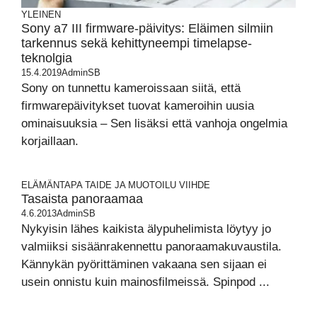
YLEINEN
Sony a7 III firmware-päivitys: Eläimen silmiin
tarkennus sekä kehittyneempi timelapse-
teknolgia
15.4.2019
AdminSB
Sony on tunnettu kameroissaan siitä, että
firmwarepäivitykset tuovat kameroihin uusia
ominaisuuksia – Sen lisäksi että vanhoja ongelmia
korjaillaan.
ELÄMÄNTAPA
TAIDE JA MUOTOILU
VIIHDE
Tasaista panoraamaa
4.6.2013
AdminSB
Nykyisin lähes kaikista älypuhelimista löytyy jo
valmiiksi sisäänrakennettu panoraamakuvaustila.
Kännykän pyörittäminen vakaana sen sijaan ei
usein onnistu kuin mainosfilmeissä. Spinpod ...