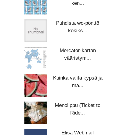
ken...
Puhdista wc-pönttö
kokiks...
Mercator-kartan
vääristym...
Kuinka valita kypsä ja
ma...
Menolippu (Ticket to
Ride...
Elisa Webmail