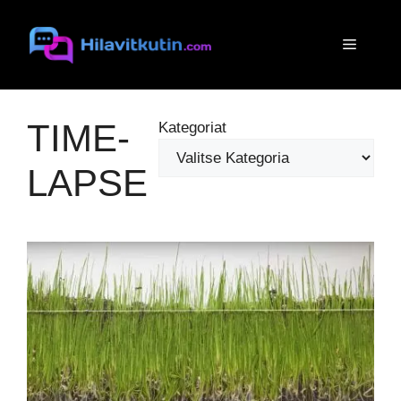
Siirry
sisältöön
Valikko
TIME-
Kategoriat
LAPSE