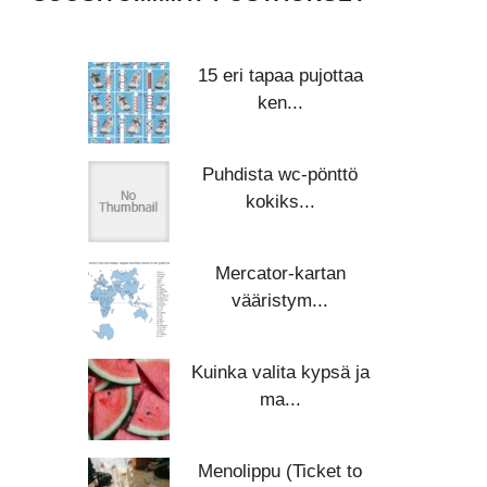
15 eri tapaa pujottaa
ken...
Puhdista wc-pönttö
kokiks...
Mercator-kartan
vääristym...
Kuinka valita kypsä ja
ma...
Menolippu (Ticket to