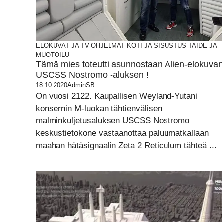
ELOKUVAT JA TV-OHJELMAT
KOTI JA SISUSTUS
TAIDE JA
MUOTOILU
Tämä mies toteutti asunnostaan Alien-elokuva
USCSS Nostromo -aluksen !
18.10.2020
AdminSB
On vuosi 2122. Kaupallisen Weyland-Yutani
konsernin M-luokan tähtienvälisen
malminkuljetusaluksen USCSS Nostromo
keskustietokone vastaanottaa paluumatkallaan
maahan hätäsignaalin Zeta 2 Reticulum tähteä ...