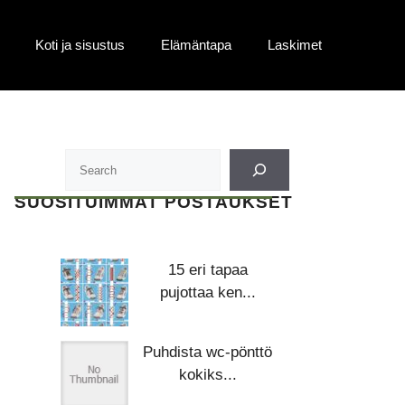
Koti ja sisustus
Elämäntapa
Laskimet
SUOSITUIMMAT POSTAUKSET
15 eri tapaa
pujottaa ken...
Puhdista wc-pönttö
kokiks...