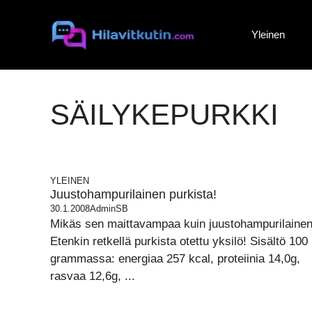
Siirry
sisältöön
Yleinen
SÄILYKEPURKKI
YLEINEN
Juustohampurilainen purkista!
30.1.2008
AdminSB
Mikäs sen maittavampaa kuin juustohampurilainen
Etenkin retkellä purkista otettu yksilö! Sisältö 100
grammassa: energiaa 257 kcal, proteiinia 14,0g,
rasvaa 12,6g, ...