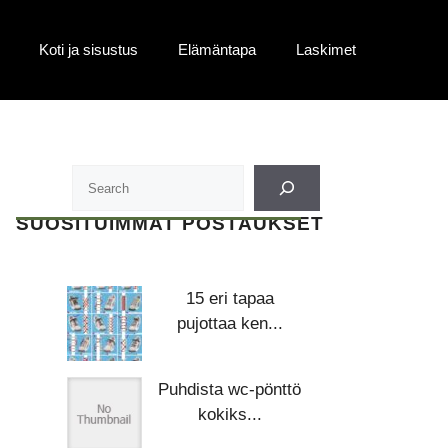
Koti ja sisustus
Elämäntapa
Laskimet
SUOSITUIMMAT POSTAUKSET
15 eri tapaa
pujottaa ken...
Puhdista wc-pönttö
kokiks...