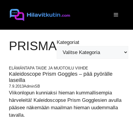
Siirry
sisältöön
Valikko
PRISMA
Kategoriat
ELÄMÄNTAPA
TAIDE JA MUOTOILU
VIIHDE
Kaleidoscope Prism Goggles – pää pyörälle
laseilla
7.9.2013
AdminSB
Viikonlopun kunniaksi hieman kummallisempia
härveleitä! Kaleidoscopse Prism Gogglesien avulla
pääsee näkemään maailman hieman uudemmalla
tavalla.