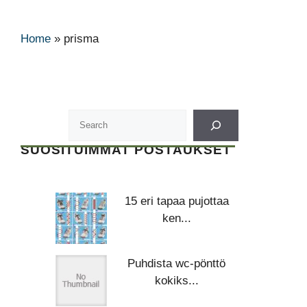
Home
»
prisma
SUOSITUIMMAT POSTAUKSET
15 eri tapaa pujottaa
ken...
Puhdista wc-pönttö
kokiks...