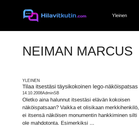
Siirry
sisältöön
Yleinen
NEIMAN MARCUS
YLEINEN
Tilaa itsestäsi täysikokoinen lego-näköispatsas
14.10.2008
AdminSB
Oletko aina halunnut itsestäsi elävän kokoisen
näköispatsaan? Vaikka et olisikaan merkkihenkilö,
ei itsensä näköisen monumentin hankkiminen silti
ole mahdotonta. Esimerkiksi ...