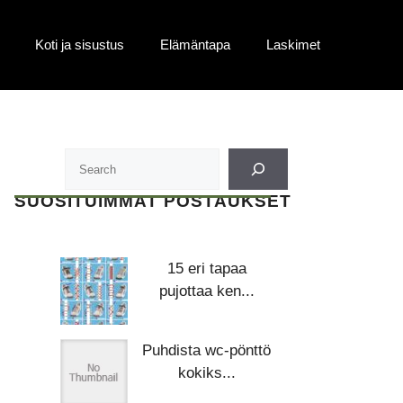
Koti ja sisustus
Elämäntapa
Laskimet
SUOSITUIMMAT POSTAUKSET
15 eri tapaa
pujottaa ken...
Puhdista wc-pönttö
kokiks...