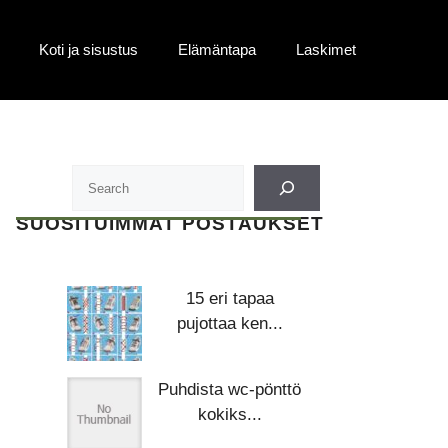
Koti ja sisustus
Elämäntapa
Laskimet
SUOSITUIMMAT POSTAUKSET
15 eri tapaa
pujottaa ken...
Puhdista wc-pönttö
kokiks...