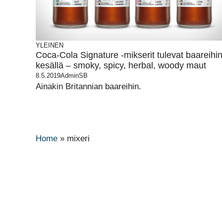
YLEINEN
Coca-Cola Signature -mikserit tulevat baareihi
kesällä – smoky, spicy, herbal, woody maut
8.5.2019
AdminSB
Ainakin Britannian baareihin.
Home
»
mixeri