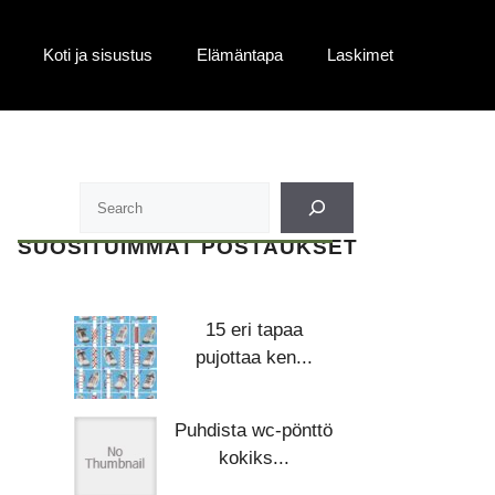
Koti ja sisustus
Elämäntapa
Laskimet
SUOSITUIMMAT POSTAUKSET
15 eri tapaa
pujottaa ken...
Puhdista wc-pönttö
kokiks...