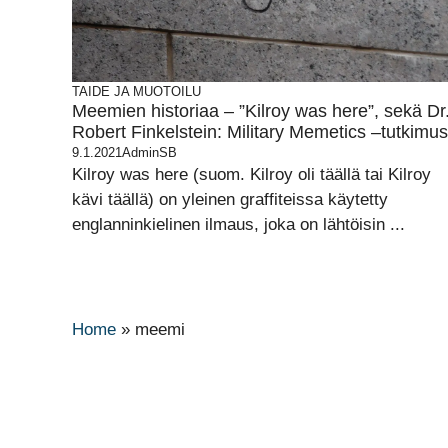
TAIDE JA MUOTOILU
Meemien historiaa – ”Kilroy was here”, sekä Dr
Robert Finkelstein: Military Memetics –tutkimus
9.1.2021
AdminSB
Kilroy was here (suom. Kilroy oli täällä tai Kilroy
kävi täällä) on yleinen graffiteissa käytetty
englanninkielinen ilmaus, joka on lähtöisin ...
Home
»
meemi