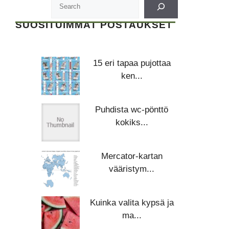
SUOSITUIMMAT POSTAUKSET
15 eri tapaa pujottaa
ken...
Puhdista wc-pönttö
kokiks...
Mercator-kartan
vääristym...
Kuinka valita kypsä ja
ma...