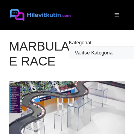
Siirry
sisältöön
Valikko
MARBULA
Kategoriat
E RACE