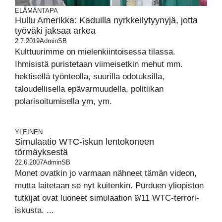
ELÄMÄNTAPA
Hullu Amerikka: Kaduilla nyrkkeilytyynyjä, jotta
työväki jaksaa arkea
2.7.2019
AdminSB
Kulttuurimme on mielenkiintoisessa tilassa.
Ihmisistä puristetaan viimeisetkin mehut mm.
hektisellä työnteolla, suurilla odotuksilla,
taloudellisella epävarmuudella, politiikan
polarisoitumisella ym, ym.
YLEINEN
Simulaatio WTC-iskun lentokoneen
törmäyksestä
22.6.2007
AdminSB
Monet ovatkin jo varmaan nähneet tämän videon,
mutta laitetaan se nyt kuitenkin. Purduen yliopiston
tutkijat ovat luoneet simulaation 9/11 WTC-terrori-
iskusta. ...