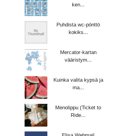
ken...
Puhdista wc-pönttö
kokiks...
Mercator-kartan
vääristym...
Kuinka valita kypsä ja
ma...
Menolippu (Ticket to
Ride...
Elisa Webmail