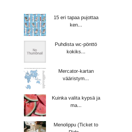
15 eri tapaa pujottaa
ken...
Puhdista wc-pönttö
kokiks...
Mercator-kartan
vääristym...
Kuinka valita kypsä ja
ma...
Menolippu (Ticket to