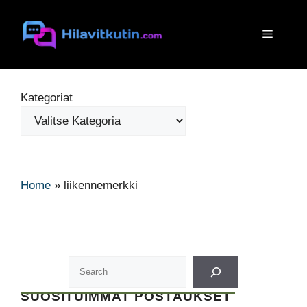
Siirry
sisältöön
Valikko
Kategoriat
Home
»
liikennemerkki
SUOSITUIMMAT POSTAUKSET