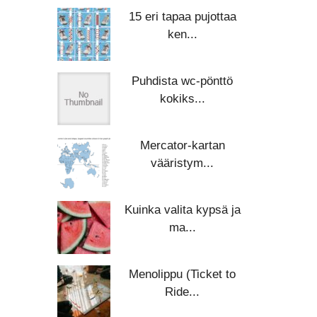
15 eri tapaa pujottaa
ken...
Puhdista wc-pönttö
kokiks...
Mercator-kartan
vääristym...
Kuinka valita kypsä ja
ma...
Menolippu (Ticket to
Ride...