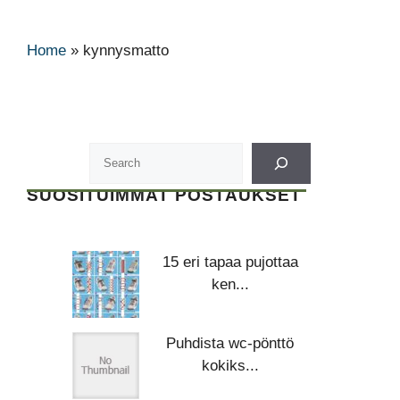
Home
»
kynnysmatto
SUOSITUIMMAT POSTAUKSET
15 eri tapaa pujottaa
ken...
Puhdista wc-pönttö
kokiks...