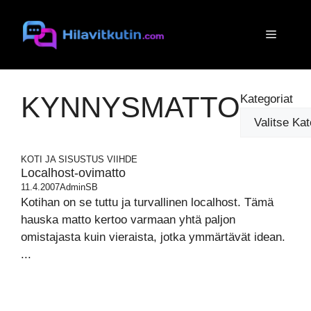
Siirry
sisältöön
Valikko
KYNNYSMATTO
Kategoriat
KOTI JA SISUSTUS
VIIHDE
Localhost-ovimatto
11.4.2007
AdminSB
Kotihan on se tuttu ja turvallinen localhost. Tämä
hauska matto kertoo varmaan yhtä paljon
omistajasta kuin vieraista, jotka ymmärtävät idean.
...