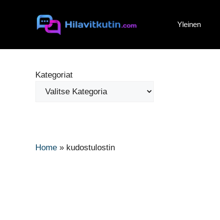
Siirry
sisältöön
Yleinen
Kategoriat
Home
»
kudostulostin