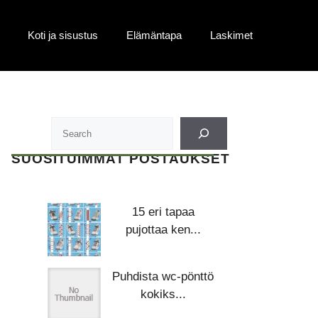
Koti ja sisustus
Elämäntapa
Laskimet
SUOSITUIMMAT POSTAUKSET
15 eri tapaa
pujottaa ken...
Puhdista wc-pönttö
kokiks...