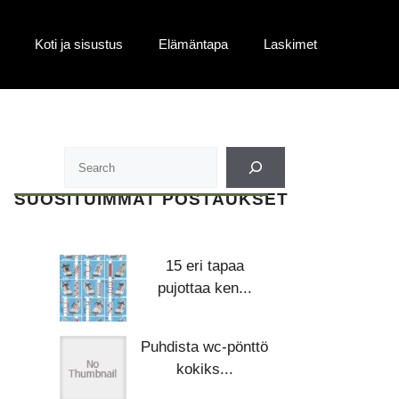
Koti ja sisustus
Elämäntapa
Laskimet
SUOSITUIMMAT POSTAUKSET
15 eri tapaa
pujottaa ken...
Puhdista wc-pönttö
kokiks...