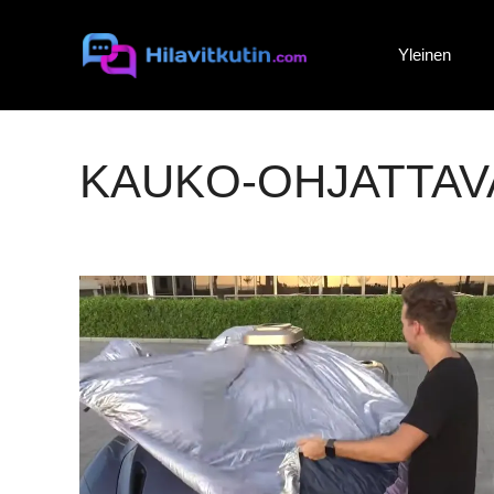
Siirry
sisältöön
Yleinen
KAUKO-OHJATTAV