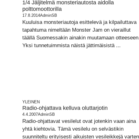
1/4 Jäljitelmä monsteriautosta aidolla
polttomoottorilla
17.8.2014
AdminSB
Kuuluisa monsteriautoja esittelevä ja kilpailuttava
tapahtuma nimeltään Monster Jam on vieraillut
täällä Suomessakin ainakin muutamaan otteeseen
Yksi tunnetuimmista näistä jättimäisistä ...
YLEINEN
Radio-ohjattava kelluva oluttarjotin
4.4.2007
AdminSB
Radio-ohjattavat vesilelut ovat jotenkin vaan aina
yhtä kiehtovia. Tämä vesilelu on selvästikin
suunniteltu erityisesti aikuisten vesileikkejä varten