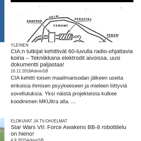
YLEINEN
CIA:n tutkijat kehittivät 60-luvulla radio-ohjattavia
koiria – Tekniikkana elektrodit aivoissa, uusi
dokumentti paljastaa!
10.12.2018
AdminSB
CIA kehitti toisen maailmansodan jälkeen useita
erikoisia ihmisen psyykeeseen ja mieleen liittyviä
sovellutuksia. Yksi näistä projekteista kulkee
koodinimen MKUltra alla. ...
ELOKUVAT JA TV-OHJELMAT
Star Wars VII: Force Awakens BB-8 robottilelu
on hieno!
4.9.2015
AdminSB