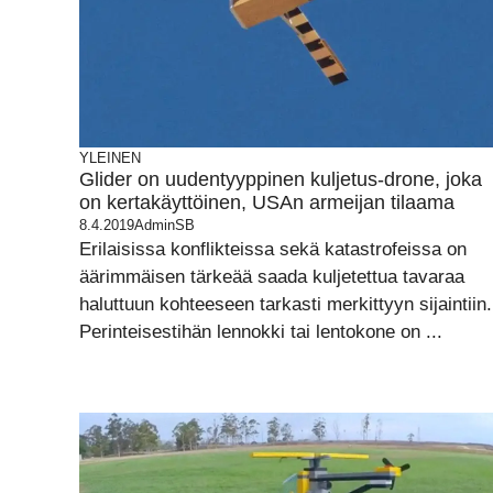
YLEINEN
Glider on uudentyyppinen kuljetus-drone, joka
on kertakäyttöinen, USAn armeijan tilaama
8.4.2019
AdminSB
Erilaisissa konflikteissa sekä katastrofeissa on
äärimmäisen tärkeää saada kuljetettua tavaraa
haluttuun kohteeseen tarkasti merkittyyn sijaintiin.
Perinteisestihän lennokki tai lentokone on ...