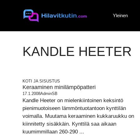
Siirry
sisältöön
Yleinen
KANDLE HEETER
KOTI JA SISUSTUS
Keraaminen minilämpöpatteri
17.1.2008
AdminSB
Kandle Heeter on mielenkiintoinen keksintö
pienimuotoiseen lämmöntuotantoon kynttilän
voimalla. Muutama keraaminen kukkaruukku on
kiinnitetty sisäkkäin. Kynttilä saa aikaan
kuumimmillaan 260-290 ...