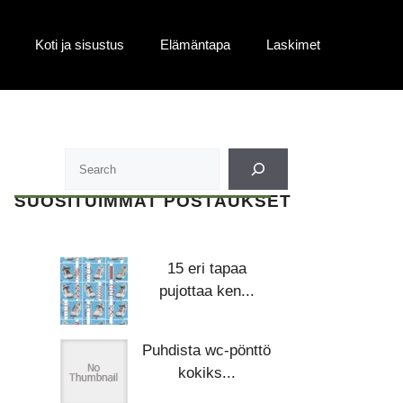
Koti ja sisustus
Elämäntapa
Laskimet
SUOSITUIMMAT POSTAUKSET
15 eri tapaa
pujottaa ken...
Puhdista wc-pönttö
kokiks...