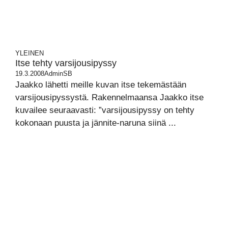
YLEINEN
Itse tehty varsijousipyssy
19.3.2008
AdminSB
Jaakko lähetti meille kuvan itse tekemästään
varsijousipyssystä. Rakennelmaansa Jaakko itse
kuvailee seuraavasti: ”varsijousipyssy on tehty
kokonaan puusta ja jännite-naruna siinä ...