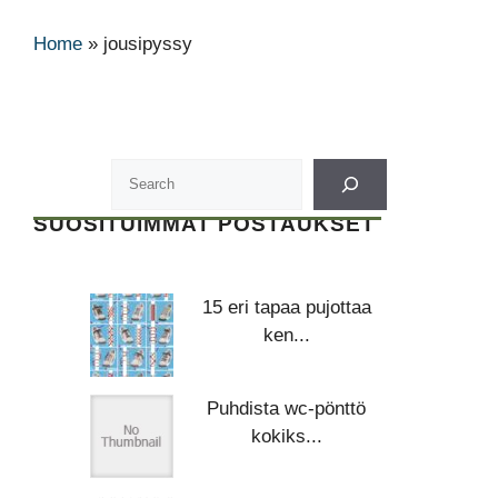
Home
»
jousipyssy
SUOSITUIMMAT POSTAUKSET
15 eri tapaa pujottaa
ken...
Puhdista wc-pönttö
kokiks...