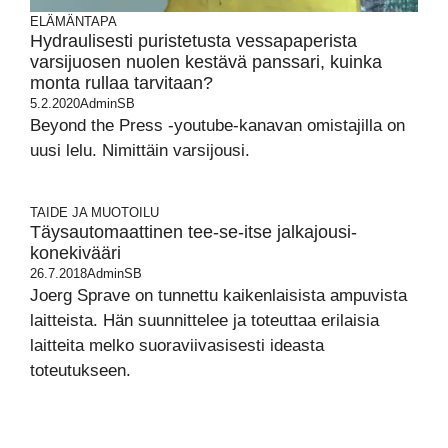
ELÄMÄNTAPA
Hydraulisesti puristetusta vessapaperista
varsijuosen nuolen kestävä panssari, kuinka
monta rullaa tarvitaan?
5.2.2020
AdminSB
Beyond the Press -youtube-kanavan omistajilla on
uusi lelu. Nimittäin varsijousi.
TAIDE JA MUOTOILU
Täysautomaattinen tee-se-itse jalkajousi-
konekivääri
26.7.2018
AdminSB
Joerg Sprave on tunnettu kaikenlaisista ampuvista
laitteista. Hän suunnittelee ja toteuttaa erilaisia
laitteita melko suoraviivasisesti ideasta
toteutukseen.