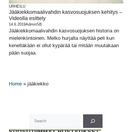
URHEILU
Jääkiekkomaalivahdin kasvosuojuksen kehitys –
Videolla esittely
14.6.2019
AdminSB
Jääkiekkomaalivahdin kasvosuojuksen historia on
mielenkiintoinen. Melko hurjalta näyttää peli kun
kenelläkään ei ollut kypärää tai mitään muutakaan
pään suojaa.
Home
»
jääkiekko
SUOSITUIMMAT POSTAUKSET