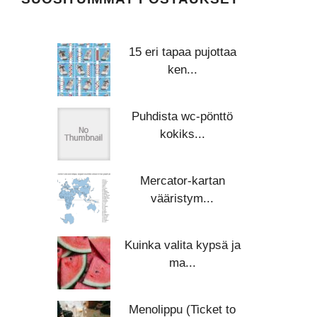
15 eri tapaa pujottaa
ken...
Puhdista wc-pönttö
kokiks...
Mercator-kartan
vääristym...
Kuinka valita kypsä ja
ma...
Menolippu (Ticket to