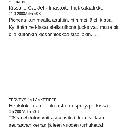
YLEINEN
Kissalle Cat Jet -ilmastoitu hiekkalaatikko
21.9.2008
AdminSB
Pienenä kun maalla asuttiin, niin meillä oli kissa.
Kyllähän ne kissat siellä ulkona juoksivat, mutta piti
olla kuitenkin kissanhiekkaa sisälläkin. ...
TERVEYS JA LÄÄKETIEDE
Henkilökohtainen ilmastointi spray-purkissa
3.5.2007
AdminSB
Tässä ehdoton voittajasuosikki, kun valitaan
seuraavan kerran jälleen vuoden turhuketta!