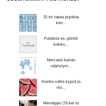
15 eri tapaa pujottaa
ken...
Puhdista wc-pönttö
kokiks...
Mercator-kartan
vääristym...
Kuinka valita kypsä ja
ma...
Menolippu (Ticket to