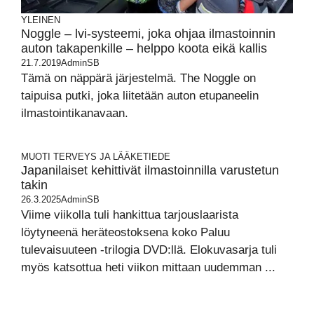
YLEINEN
Noggle – lvi-systeemi, joka ohjaa ilmastoinnin
auton takapenkille – helppo koota eikä kallis
21.7.2019
AdminSB
Tämä on näppärä järjestelmä. The Noggle on
taipuisa putki, joka liitetään auton etupaneelin
ilmastointikanavaan.
MUOTI
TERVEYS JA LÄÄKETIEDE
Japanilaiset kehittivät ilmastoinnilla varustetun
takin
26.3.2025
AdminSB
Viime viikolla tuli hankittua tarjouslaarista
löytyneenä heräteostoksena koko Paluu
tulevaisuuteen -trilogia DVD:llä. Elokuvasarja tuli
myös katsottua heti viikon mittaan uudemman ...