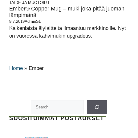
TAIDE JA MUOTOILU
Ember® Copper Mug – muki joka pitää juoman
lämpimänä
9.7.2019
AdminSB
Kaikenlaisia älylaitteita ilmaantuu markkinoille. Nyt
on vuorossa kahvimukin upgradeus.
Home
»
Ember
SUOSITUIMMAT POSTAUKSET