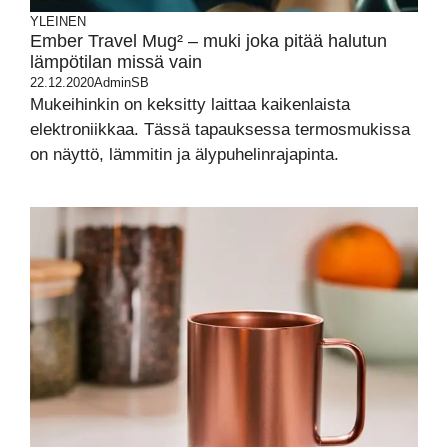
YLEINEN
Ember Travel Mug² – muki joka pitää halutun
lämpötilan missä vain
22.12.2020
AdminSB
Mukeihinkin on keksitty laittaa kaikenlaista
elektroniikkaa. Tässä tapauksessa termosmukissa
on näyttö, lämmitin ja älypuhelinrajapinta.