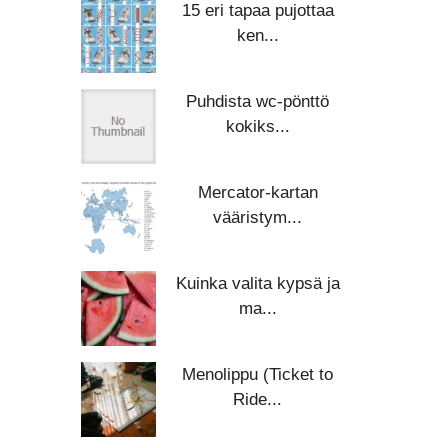
15 eri tapaa pujottaa
ken...
Puhdista wc-pönttö
kokiks...
Mercator-kartan
vääristym...
Kuinka valita kypsä ja
ma...
Menolippu (Ticket to
Ride...