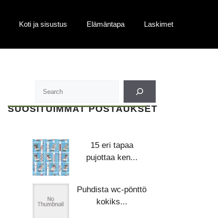
Koti ja sisustus
Elämäntapa
Laskimet
SUOSITUIMMAT POSTAUKSET
15 eri tapaa
pujottaa ken...
Puhdista wc-pönttö
kokiks...