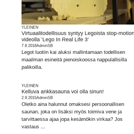
YLEINEN
Virtuaalitodellisuus syntyy Legoista stop-motio
videolla ’Lego In Real Life 3’
7.8.2018
AdminSB
Legot luotiin kai aluksi mallintamaan todellisen
maailman esineitä pienoiskoossa nappulallisilla
palikoilla.
YLEINEN
Kelluva ankkasauna voi olla sinun!
2.9.2015
AdminSB
Oletko aina halunnut omaksesi persoonallisen
saunan, joka on lisäksi myös toimiva vene ja
tarvittaessa ajaa jopa kesämökin virkaa? Jos
vastaus ...