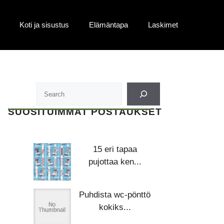
Koti ja sisustus
Elämäntapa
Laskimet
SUOSITUIMMAT POSTAUKSET
15 eri tapaa
pujottaa ken...
Puhdista wc-pönttö
kokiks...