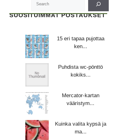
SUOSITUIMMAT POSTAUKSET
15 eri tapaa pujottaa
ken...
Puhdista wc-pönttö
kokiks...
Mercator-kartan
vääristym...
Kuinka valita kypsä ja
ma...