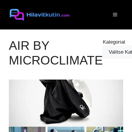
Siirry
sisältöön
Valikko
AIR BY
Kategoriat
MICROCLIMATE