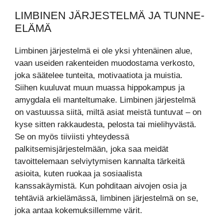
LIMBINEN JÄRJESTELMÄ JA TUNNE-
ELÄMÄ
Limbinen järjestelmä ei ole yksi yhtenäinen alue,
vaan useiden rakenteiden muodostama verkosto,
joka säätelee tunteita, motivaatiota ja muistia.
Siihen kuuluvat muun muassa hippokampus ja
amygdala eli manteltumake. Limbinen järjestelmä
on vastuussa siitä, miltä asiat meistä tuntuvat – on
kyse sitten rakkaudesta, pelosta tai mielihyvästä.
Se on myös tiiviisti yhteydessä
palkitsemisjärjestelmään, joka saa meidät
tavoittelemaan selviytymisen kannalta tärkeitä
asioita, kuten ruokaa ja sosiaalista
kanssakäymistä. Kun pohditaan aivojen osia ja
tehtäviä arkielämässä, limbinen järjestelmä on se,
joka antaa kokemuksillemme värit.