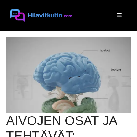
Siirry
sisältöön
Valikko
AIVOJEN OSAT JA
TEHTÄVÄT: