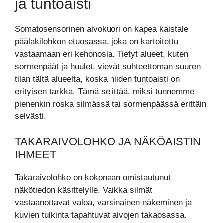
ja tuntoaisti
Somatosensorinen aivokuori on kapea kaistale
päälakilohkon etuosassa, joka on kartoitettu
vastaamaan eri kehonosia. Tietyt alueet, kuten
sormenpäät ja huulet, vievät suhteettoman suuren
tilan tältä alueelta, koska niiden tuntoaisti on
erityisen tarkka. Tämä selittää, miksi tunnemme
pienenkin roska silmässä tai sormenpäässä erittäin
selvästi.
TAKARAIVOLOHKO JA NÄKÖAISTIN
IHMEET
Takaraivolohko on kokonaan omistautunut
näkötiedon käsittelylle. Vaikka silmät
vastaanottavat valoa, varsinainen näkeminen ja
kuvien tulkinta tapahtuvat aivojen takaosassa.