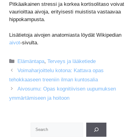
Pitkäaikainen stressi ja korkea kortisolitaso voivat
vaurioittaa aivoja, erityisesti muistista vastaavaa
hippokampusta.
Lisätietoja aivojen anatomiasta löydät Wikipedian
aivot
-sivulta.
Kategoriat
Elämäntapa
,
Terveys ja lääketiede
Voimaharjoittelu kotona: Kattava opas
tehokkaaseen treeniin ilman kuntosalia
Aivosumu: Opas kognitiivisen uupumuksen
ymmärtämiseen ja hoitoon