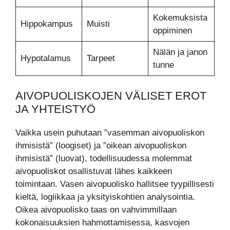
Kokemuksista
Hippokampus
Muisti
oppiminen
Nälän ja janon
Hypotalamus
Tarpeet
tunne
AIVOPUOLISKOJEN VÄLISET EROT
JA YHTEISTYÖ
Vaikka usein puhutaan ”vasemman aivopuoliskon
ihmisistä” (loogiset) ja ”oikean aivopuoliskon
ihmisistä” (luovat), todellisuudessa molemmat
aivopuoliskot osallistuvat lähes kaikkeen
toimintaan. Vasen aivopuolisko hallitsee tyypillisesti
kieltä, logiikkaa ja yksityiskohtien analysointia.
Oikea aivopuolisko taas on vahvimmillaan
kokonaisuuksien hahmottamisessa, kasvojen