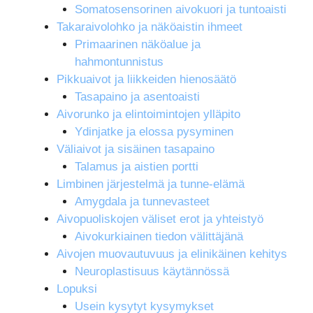
Somatosensorinen aivokuori ja tuntoaisti
Takaraivolohko ja näköaistin ihmeet
Primaarinen näköalue ja
hahmontunnistus
Pikkuaivot ja liikkeiden hienosäätö
Tasapaino ja asentoaisti
Aivorunko ja elintoimintojen ylläpito
Ydinjatke ja elossa pysyminen
Väliaivot ja sisäinen tasapaino
Talamus ja aistien portti
Limbinen järjestelmä ja tunne-elämä
Amygdala ja tunnevasteet
Aivopuoliskojen väliset erot ja yhteistyö
Aivokurkiainen tiedon välittäjänä
Aivojen muovautuvuus ja elinikäinen kehitys
Neuroplastisuus käytännössä
Lopuksi
Usein kysytyt kysymykset