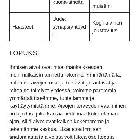
kuona-aineita
muistiin
Uudet
Kognitiivinen
Haasteet
synapsiyhteyd
joustavuus
et
LOPUKSI
Ihmisen aivot ovat maailmankaikkeuden
monimutkaisin tunnettu rakenne. Ymmärtämällä,
miten eri aivojen osat ja tehtävät jakautuvat ja
miten ne toimivat yhdessä, voimme paremmin
ymmärtää itseämme, tunteitamme ja
käyttäytymistämme. Aivojen terveyden vaaliminen
on sijoitus, joka kantaa hedelmää koko elämän
ajan, sillä aivot ovat kaiken kokemamme ja
tekemämme keskus. Lisätietoa ihmisen
anatomiasta ja aivoista voit lukea osoitteesta