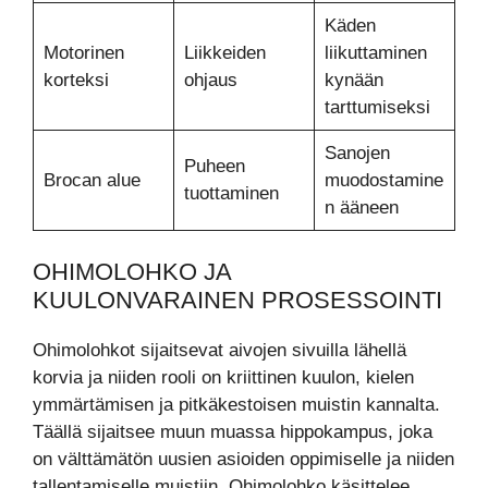
Käden
Motorinen
Liikkeiden
liikuttaminen
korteksi
ohjaus
kynään
tarttumiseksi
Sanojen
Puheen
Brocan alue
muodostamine
tuottaminen
n ääneen
OHIMOLOHKO JA
KUULONVARAINEN PROSESSOINTI
Ohimolohkot sijaitsevat aivojen sivuilla lähellä
korvia ja niiden rooli on kriittinen kuulon, kielen
ymmärtämisen ja pitkäkestoisen muistin kannalta.
Täällä sijaitsee muun muassa hippokampus, joka
on välttämätön uusien asioiden oppimiselle ja niiden
tallentamiselle muistiin. Ohimolohko käsittelee