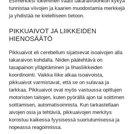
Esimerkiksi lukeminen vaatii takaraivolohkon kykyä
tunnistaa viivojen ja kaarien muodostamia merkkejä
ja yhdistää ne kielelliseen tietoon.
PIKKUAIVOT JA LIIKKEIDEN
HIENOSÄÄTÖ
Pikkuaivot eli cerebellum sijaitsevat isoaivojen alla
takaraivon kohdalla. Niiden päätehtävä on
tasapainon ylläpitäminen ja lihasliikkeiden
koordinointi. Vaikka liike alkaa isoaivoista,
pikkuaivot varmistavat, että se on sulavaa ja
tarkkaa. Pikkuaivot ovat myös vastuussa opittujen
motoristen taitojen, kuten pyörällä ajon tai soittimen
soittamisen, automatisoinnista. Kun tarkastellaan
aivojen osia ja tehtäviä, pikkuaivojen merkitys
korostuu kaikessa fyysisessä suoriutumisessa ja
nopeassa reagoinnissa.