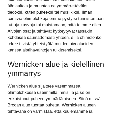
ääniaaltoja ja muuntaa ne ymmärrettäväksi
tiedoksi, kuten puheeksi tai musiikiksi. Ilman
toimivia ohimolohkoja emme pystyisi tunnistamaan
tuttuja kasvoja tai muistamaan, mitä teimme eilen.
Aivojen osat ja tehtävät kytkeytyvät tässäkin
kohdassa saumattomasti yhteen, sillä ohimolohko
tekee tiivistä yhteistyötä muiden aivoalueiden
kanssa aistihavaintojen tulkitsemiseksi.
Wernicken alue ja kielellinen
ymmärrys
Wernicken alue sijaitsee vasemmassa
ohimolohkossa useimmilla ihmisillä ja se on
erikoistunut puheen ymmärtämiseen. Siinä missä
Brocan alue tuottaa puhetta, Wernicken alueen
tehtävänä on varmistaa, että kuulemamme ja