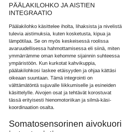
PÄÄLAKILOHKO JA AISTIEN
INTEGRAATIO
Päälakilohko käsittelee iholta, lihaksista ja nivelistä
tulevia aistimuksia, kuten kosketusta, kipua ja
lämpötilaa. Se on myös keskeisessä roolissa
avaruudellisessa hahmottamisessa eli siinä, miten
ymmärrämme oman kehomme sijainnin suhteessa
ympäristöön. Kun kurkotat kahvikuppia,
päälakilohkosi laskee etäisyyden ja ohjaa kättäsi
oikeaan suuntaan. Tämä integrointi on
välttämätöntä sujuvalle liikkumiselle ja esineiden
käsittelylle. Aivojen osat ja tehtävät korostuvat
tässä erityisesti hienomotoriikan ja silmä-käsi-
koordinaation osalta.
Somatosensorinen aivokuori