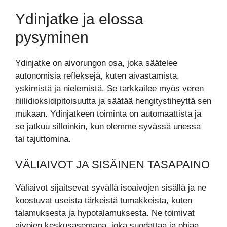
Ydinjatke ja elossa
pysyminen
Ydinjatke on aivorungon osa, joka säätelee
autonomisia refleksejä, kuten aivastamista,
yskimistä ja nielemistä. Se tarkkailee myös veren
hiilidioksidipitoisuutta ja säätää hengitystiheyttä sen
mukaan. Ydinjatkeen toiminta on automaattista ja
se jatkuu silloinkin, kun olemme syvässä unessa
tai tajuttomina.
VÄLIAIVOT JA SISÄINEN TASAPAINO
Väliaivot sijaitsevat syvällä isoaivojen sisällä ja ne
koostuvat useista tärkeistä tumakkeista, kuten
talamuksesta ja hypotalamuksesta. Ne toimivat
aivojen keskusasemana, joka suodattaa ja ohjaa