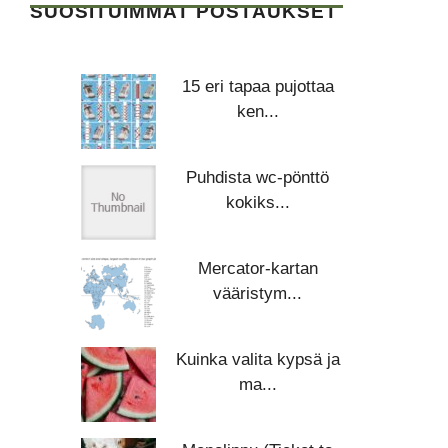
SUOSITUIMMAT POSTAUKSET
15 eri tapaa pujottaa
ken...
Puhdista wc-pönttö
kokiks...
Mercator-kartan
vääristym...
Kuinka valita kypsä ja
ma...