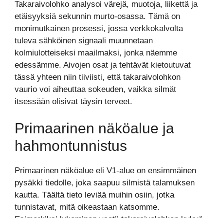
Takaraivolohko analysoi värejä, muotoja, liikettä ja
etäisyyksiä sekunnin murto-osassa. Tämä on
monimutkainen prosessi, jossa verkkokalvolta
tuleva sähköinen signaali muunnetaan
kolmiulotteiseksi maailmaksi, jonka näemme
edessämme. Aivojen osat ja tehtävät kietoutuvat
tässä yhteen niin tiiviisti, että takaraivolohkon
vaurio voi aiheuttaa sokeuden, vaikka silmät
itsessään olisivat täysin terveet.
Primaarinen näköalue ja
hahmontunnistus
Primaarinen näköalue eli V1-alue on ensimmäinen
pysäkki tiedolle, joka saapuu silmistä talamuksen
kautta. Täältä tieto leviää muihin osiin, jotka
tunnistavat, mitä oikeastaan katsomme.