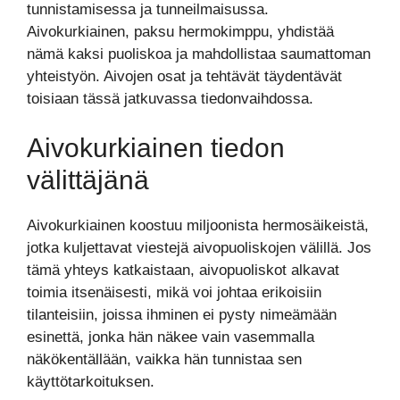
tunnistamisessa ja tunneilmaisussa.
Aivokurkiainen, paksu hermokimppu, yhdistää
nämä kaksi puoliskoa ja mahdollistaa saumattoman
yhteistyön. Aivojen osat ja tehtävät täydentävät
toisiaan tässä jatkuvassa tiedonvaihdossa.
Aivokurkiainen tiedon
välittäjänä
Aivokurkiainen koostuu miljoonista hermosäikeistä,
jotka kuljettavat viestejä aivopuoliskojen välillä. Jos
tämä yhteys katkaistaan, aivopuoliskot alkavat
toimia itsenäisesti, mikä voi johtaa erikoisiin
tilanteisiin, joissa ihminen ei pysty nimeämään
esinettä, jonka hän näkee vain vasemmalla
näkökentällään, vaikka hän tunnistaa sen
käyttötarkoituksen.