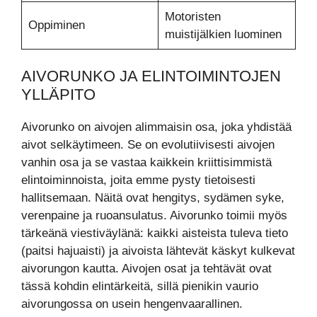
Motoristen
Oppiminen
muistijälkien luominen
AIVORUNKO JA ELINTOIMINTOJEN
YLLÄPITO
Aivorunko on aivojen alimmaisin osa, joka yhdistää
aivot selkäytimeen. Se on evolutiivisesti aivojen
vanhin osa ja se vastaa kaikkein kriittisimmistä
elintoiminnoista, joita emme pysty tietoisesti
hallitsemaan. Näitä ovat hengitys, sydämen syke,
verenpaine ja ruoansulatus. Aivorunko toimii myös
tärkeänä viestiväylänä: kaikki aisteista tuleva tieto
(paitsi hajuaisti) ja aivoista lähtevät käskyt kulkevat
aivorungon kautta. Aivojen osat ja tehtävät ovat
tässä kohdin elintärkeitä, sillä pienikin vaurio
aivorungossa on usein hengenvaarallinen.