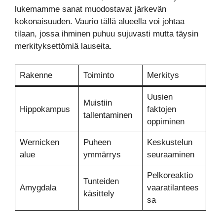
lukemamme sanat muodostavat järkevän
kokonaisuuden. Vaurio tällä alueella voi johtaa
tilaan, jossa ihminen puhuu sujuvasti mutta täysin
merkityksettömiä lauseita.
Rakenne
Toiminto
Merkitys
Uusien
Muistiin
Hippokampus
faktojen
tallentaminen
oppiminen
Wernicken
Puheen
Keskustelun
alue
ymmärrys
seuraaminen
Pelkoreaktio
Tunteiden
Amygdala
vaaratilantees
käsittely
sa