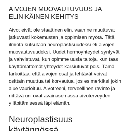
AIVOJEN MUOVAUTUVUUS JA
ELINIKÄINEN KEHITYS
Aivot eivät ole staattinen elin, vaan ne muuttuvat
jatkuvasti kokemusten ja oppimisen myötä. Tätä
ilmiötä kutsutaan neuroplastisuudeksi eli aivojen
muovautuvuudeksi. Uudet hermoyhteydet syntyvät
ja vahvistuvat, kun opimme uusia taitoja, kun taas
käyttämättömät yhteydet karsiutuvat pois. Tämä
tarkoittaa, että aivojen osat ja tehtävät voivat
osittain muuttua tai korvautua, jos esimerkiksi jokin
alue vaurioituu. Aivotreeni, terveellinen ravinto ja
riittävä uni ovat avainasemassa aivoterveyden
ylläpitämisessä läpi elämän.
Neuroplastisuus
käytännössä