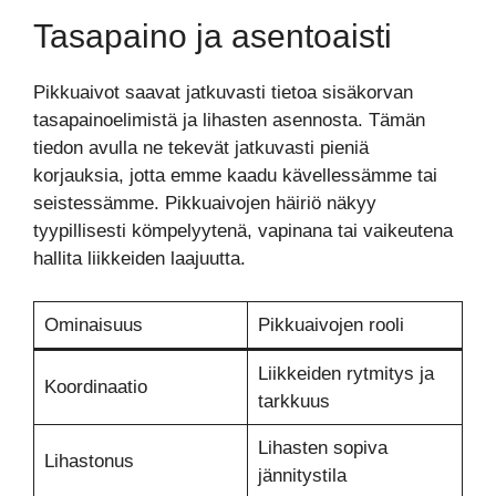
Tasapaino ja asentoaisti
Pikkuaivot saavat jatkuvasti tietoa sisäkorvan
tasapainoelimistä ja lihasten asennosta. Tämän
tiedon avulla ne tekevät jatkuvasti pieniä
korjauksia, jotta emme kaadu kävellessämme tai
seistessämme. Pikkuaivojen häiriö näkyy
tyypillisesti kömpelyytenä, vapinana tai vaikeutena
hallita liikkeiden laajuutta.
Ominaisuus
Pikkuaivojen rooli
Liikkeiden rytmitys ja
Koordinaatio
tarkkuus
Lihasten sopiva
Lihastonus
jännitystila