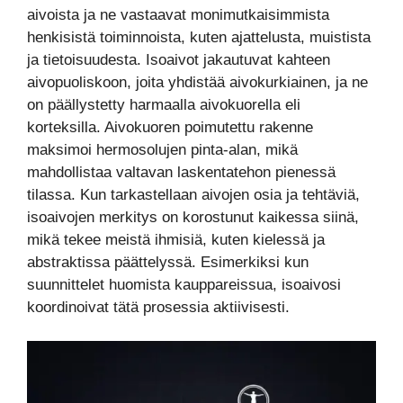
aivoista ja ne vastaavat monimutkaisimmista
henkisistä toiminnoista, kuten ajattelusta, muistista
ja tietoisuudesta. Isoaivot jakautuvat kahteen
aivopuoliskoon, joita yhdistää aivokurkiainen, ja ne
on päällystetty harmaalla aivokuorella eli
korteksilla. Aivokuoren poimutettu rakenne
maksimoi hermosolujen pinta-alan, mikä
mahdollistaa valtavan laskentatehon pienessä
tilassa. Kun tarkastellaan aivojen osia ja tehtäviä,
isoaivojen merkitys on korostunut kaikessa siinä,
mikä tekee meistä ihmisiä, kuten kielessä ja
abstraktissa päättelyssä. Esimerkiksi kun
suunnittelet huomista kauppareissua, isoaivosi
koordinoivat tätä prosessia aktiivisesti.