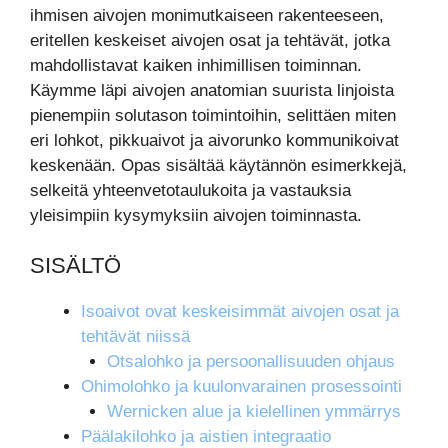
ihmisen aivojen monimutkaiseen rakenteeseen,
eritellen keskeiset aivojen osat ja tehtävät, jotka
mahdollistavat kaiken inhimillisen toiminnan.
Käymme läpi aivojen anatomian suurista linjoista
pienempiin solutason toimintoihin, selittäen miten
eri lohkot, pikkuaivot ja aivorunko kommunikoivat
keskenään. Opas sisältää käytännön esimerkkejä,
selkeitä yhteenvetotaulukoita ja vastauksia
yleisimpiin kysymyksiin aivojen toiminnasta.
SISÄLTÖ
Isoaivot ovat keskeisimmät aivojen osat ja
tehtävät niissä
Otsalohko ja persoonallisuuden ohjaus
Ohimolohko ja kuulonvarainen prosessointi
Wernicken alue ja kielellinen ymmärrys
Päälakilohko ja aistien integraatio