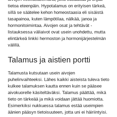
tietoa eteenpäin. Hypotalamus on erityisen tärkeä,
sillä se säätelee kehon homeostaasia eli sisäistä
tasapainoa, kuten lämpötilaa, nälkää, janoa ja
hormonitoimintaa. Aivojen osat ja tehtävät -
listauksessa väliaivot ovat usein unohdettu, mutta
elintärkeä linkki hermoston ja hormonijärjestelmän
välillä.
Talamus ja aistien portti
Talamusta kutsutaan usein aivojen
puhelinvaihteeksi. Lähes kaikki aisteista tuleva tieto
kulkee talamuksen kautta ennen kuin se pääsee
aivokuorelle käsiteltäväksi. Talamus päättää, mikä
tieto on tärkeää ja mikä voidaan jättää huomiotta.
Esimerkiksi nukkuessa talamus estää useimpien
äänien pääsyn tietoisuuteen, jotta uni ei häiriintyisi.