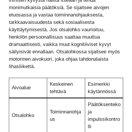
ihmisen kyvystä hallita itseään ja tehdä
monimutkaisia päätöksiä. Se sijaitsee aivojen
etuosassa ja vastaa toiminnanohjauksesta,
tarkkaavaisuudesta sekä sosiaalisesta
käyttäytymisestä. Jos otsalohko vaurioituu,
henkilön persoonallisuus saattaa muuttua
dramaattisesti, vaikka muut kognitiiviset kyvyt
säilyisivät ennallaan. Otsalohkossa sijaitsee myös
motorinen aivokuori, joka ohjaa tahdonalaista
lihasliikettä.
Keskeinen
Esimerkki
Aivoalue
tehtävä
käytännössä
Päätöksenteko
Toiminnanohja
ja
Otsalohko
us
impulssikontro
lli