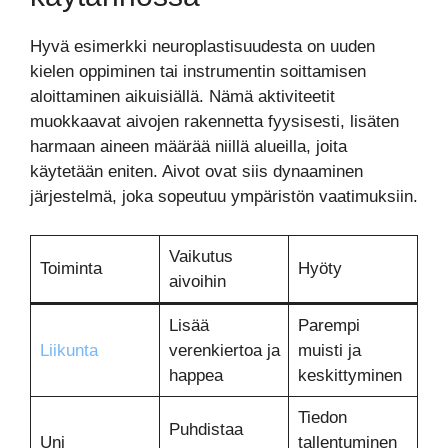
Hyvä esimerkki neuroplastisuudesta on uuden
kielen oppiminen tai instrumentin soittamisen
aloittaminen aikuisiällä. Nämä aktiviteetit
muokkaavat aivojen rakennetta fyysisesti, lisäten
harmaan aineen määrää niillä alueilla, joita
käytetään eniten. Aivot ovat siis dynaaminen
järjestelmä, joka sopeutuu ympäristön vaatimuksiin.
Vaikutus
Toiminta
Hyöty
aivoihin
Lisää
Parempi
Liikunta
verenkiertoa ja
muisti ja
happea
keskittyminen
Tiedon
Puhdistaa
Uni
tallentuminen