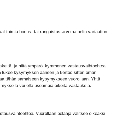
ivat toimia bonus- tai rangaistus-arvoina pelin variaation
eskeltä, ja niitä ympäröi kymmenen vastausvaihtoehtoa.
a lukee kysymyksen ääneen ja kertoo sitten oman
staa tähän samaiseen kysymykseen vuorollaan. Yhtä
symyksellä voi olla useampia oikeita vastauksia.
ausvaihtoehtoa. Vuorollaan pelaaja valitsee oikeaksi