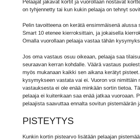
Pelaajat jakavat kortit ja vuorollaan nostavat kortt
on tyhjennetty tai kun kukin pelaaja on tehnyt sov
Pelin tavoitteena on kerätä ensimmäisenä alussa s
Smart 10 etenee kierroksittain, ja jokaisella kierro
Omalla vuorollaan pelaaja vastaa tähän kysymyks
Jos oma vastaus osuu oikeaan, pelaaja saa tilaisu
seuraavan kerran kohdalle. Väärä vastaus puolesta
myös mukanaan kaikki sen aikana kerätyt pisteet. 
kysymykseen vastata vai ei. Vuoron voi nimittäin m
vastauksesta ei ole enää minkään sortin tietoa. Tä
pelaaja ei kuitenkaan saa enää jatkaa vuoroaan. Pe
pelaajista saavuttaa ennalta sovitun pistemäärän ja
PISTEYTYS
Kunkin kortin pistearvo lisätään pelaajan pistemä