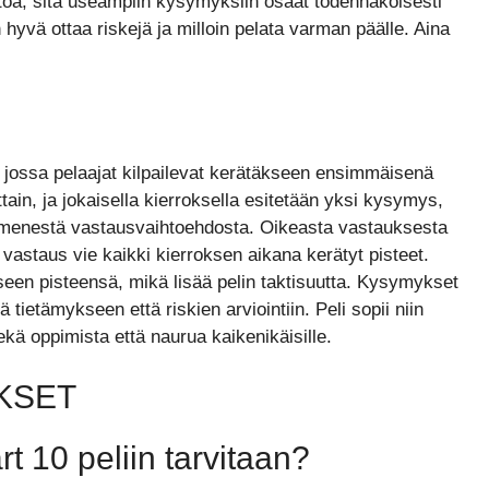
toa, sitä useampiin kysymyksiin osaat todennäköisesti
hyvä ottaa riskejä ja milloin pelata varman päälle. Aina
, jossa pelaajat kilpailevat kerätäkseen ensimmäisenä
tain, ja jokaisella kierroksella esitetään yksi kysymys,
ymmenestä vastausvaihtoehdosta. Oikeasta vastauksesta
vastaus vie kaikki kierroksen aikana kerätyt pisteet.
een pisteensä, mikä lisää pelin taktisuutta. Kysymykset
 tietämykseen että riskien arviointiin. Peli sopii niin
ekä oppimista että naurua kaikenikäisille.
KSET
 10 peliin tarvitaan?