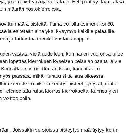
eja, joiden pistearvoja verrataan. Peli päättyy, kun pakka
itun määrän nostokierroksia.
ovittu määrä pisteitä. Tämä voi olla esimerkiksi 30.
ksella esitetään aina yksi kysymys kaikille pelaajille.
een ja tarkastaa menikö vastaus nappiin.
uden vastata vielä uudelleen, kun hänen vuoronsa tulee
an lopettaa kierroksen kyseisen pelaajan osalta ja vie
Kannattaa siis miettiä tarkkaan, kannattaako
yös passata, mikäli tuntuu siltä, että oikeasta
llöin kierroksen aikana kerätyt pisteet pysyvät, mutta
li etenee tätä rataa kierros kierrokselta, kunnes yksi
 voittaa pelin.
ärään. Joissakin versioissa pisteytys määräytyy kortin