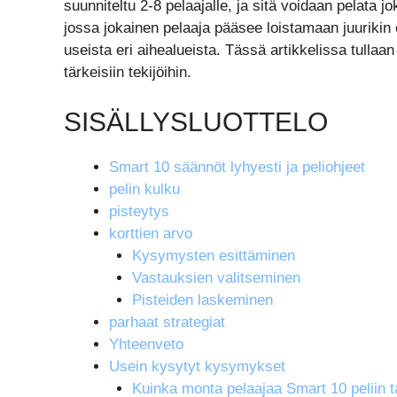
suunniteltu 2-8 pelaajalle, ja sitä voidaan pelata j
jossa jokainen pelaaja pääsee loistamaan juurikin 
useista eri aihealueista. Tässä artikkelissa tullaa
tärkeisiin tekijöihin.
SISÄLLYSLUOTTELO
Smart 10 säännöt lyhyesti ja peliohjeet
pelin kulku
pisteytys
korttien arvo
Kysymysten esittäminen
Vastauksien valitseminen
Pisteiden laskeminen
parhaat strategiat
Yhteenveto
Usein kysytyt kysymykset
Kuinka monta pelaajaa Smart 10 peliin t