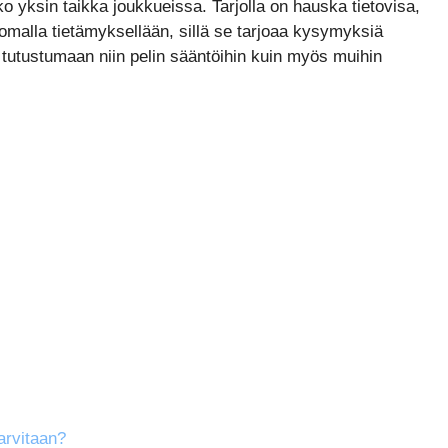
oko yksin taikka joukkueissa. Tarjolla on hauska tietovisa,
omalla tietämyksellään, sillä se tarjoaa kysymyksiä
n tutustumaan niin pelin sääntöihin kuin myös muihin
arvitaan?