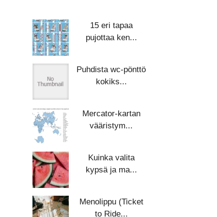
15 eri tapaa
pujottaa ken...
Puhdista wc-pönttö
kokiks...
Mercator-kartan
vääristym...
Kuinka valita
kypsä ja ma...
Menolippu (Ticket
to Ride...