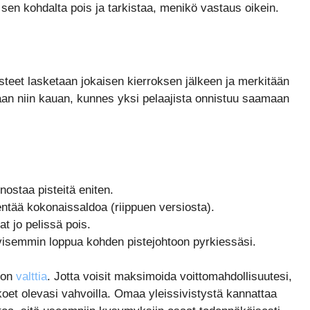
n kohdalta pois ja tarkistaa, menikö vastaus oikein.
teet lasketaan jokaisen kierroksen jälkeen ja merkitään
etaan niin kauan, kunnes yksi pelaajista onnistuu saamaan
 nostaa pisteitä eniten.
entää kokonaissaldoa (riippuen versiosta).
t jo pelissä pois.
visemmin loppua kohden pistejohtoon pyrkiessäsi.
o on
valttia
. Jotta voisit maksimoida voittomahdollisuutesi,
koet olevasi vahvoilla. Omaa yleissivistystä kannattaa