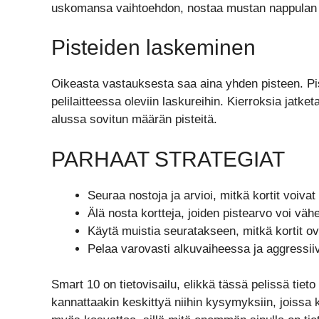
uskomansa vaihtoehdon, nostaa mustan nappulan se
Pisteiden laskeminen
Oikeasta vastauksesta saa aina yhden pisteen. Pis
pelilaitteessa oleviin laskureihin. Kierroksia jatk
alussa sovitun määrän pisteitä.
PARHAAT STRATEGIAT
Seuraa nostoja ja arvioi, mitkä kortit voivat
Älä nosta kortteja, joiden pistearvo voi väh
Käytä muistia seuratakseen, mitkä kortit ova
Pelaa varovasti alkuvaiheessa ja aggressii
Smart 10 on tietovisailu, elikkä tässä pelissä tiet
kannattaakin keskittyä niihin kysymyksiin, joissa 