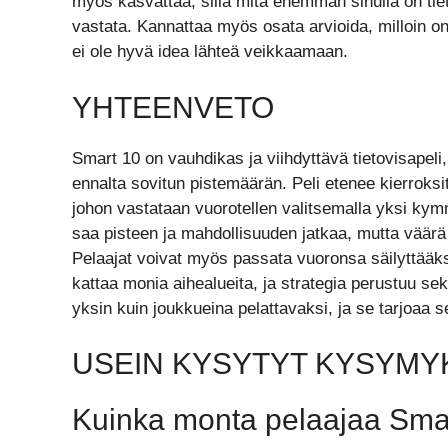
myös kasvattaa, sillä mitä enemmän sinulla on tie
vastata. Kannattaa myös osata arvioida, milloin on 
ei ole hyvä idea lähteä veikkaamaan.
YHTEENVETO
Smart 10 on vauhdikas ja viihdyttävä tietovisapeli
ennalta sovitun pistemäärän. Peli etenee kierroksit
johon vastataan vuorotellen valitsemalla yksi k
saa pisteen ja mahdollisuuden jatkaa, mutta väärä 
Pelaajat voivat myös passata vuoronsa säilyttääks
kattaa monia aihealueita, ja strategia perustuu sekä
yksin kuin joukkueina pelattavaksi, ja se tarjoaa s
USEIN KYSYTYT KYSYMY
Kuinka monta pelaajaa Smart