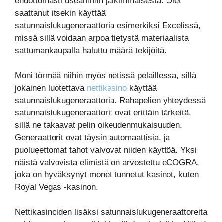
ehdottomasti useammin jälkimmäisestä. Olet
saattanut itsekin käyttää
satunnaislukugeneraattoria esimerkiksi Excelissä,
missä sillä voidaan arpoa tietystä materiaalista
sattumankaupalla haluttu määrä tekijöitä.
Moni törmää niihin myös netissä pelaillessa, sillä
jokainen luotettava
nettikasino
käyttää
satunnaislukugeneraattoria. Rahapelien yhteydessä
satunnaislukugeneraattorit ovat erittäin tärkeitä,
sillä ne takaavat pelin oikeudenmukaisuuden.
Generaattorit ovat täysin automaattisia, ja
puolueettomat tahot valvovat niiden käyttöä. Yksi
näistä valvovista elimistä on arvostettu eCOGRA,
joka on hyväksynyt monet tunnetut kasinot, kuten
Royal Vegas -kasinon.
Nettikasinoiden lisäksi satunnaislukugeneraattoreita