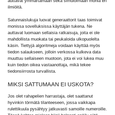
auttavat ymmärtämään sekä simuloimaan monia eri
ilmiöitä.
Satunnaislukuja luovat generaattorit taas toimivat
monissa sovelluksissa käyttäjän tukena. Ne
auttavat luomaan sellaisia ratkaisuja, joita ei ole
mahdollista muokata tai peukaloida ulkopuolelta
käsin. Tiettyjä algoritmeja voidaan käyttää myös
tiedon salaukseen, jolloin verkossa kulkeva data
muuttuu sellaiseen muotoon, jota ei voi lukea muu
kuin tiedon oikea vastaanottaja, mikä tekee
tiedonsiirrosta turvallista.
MIKSI SATTUMAAN EI USKOTA?
Jos olet rahapelien harrastaja, olet saattanut
hyvinkin törmätä tilanteeseen, jossa vaikkapa
rulettikuula pysähtyy jatkuvasti samoille numeroille.