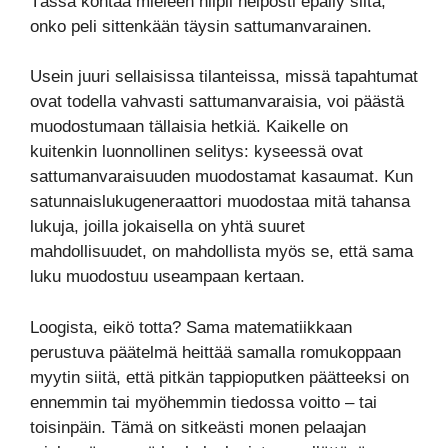
Tässä kohtaa mieleen hiipii helposti epäily siitä,
onko peli sittenkään täysin sattumanvarainen.
Usein juuri sellaisissa tilanteissa, missä tapahtumat
ovat todella vahvasti sattumanvaraisia, voi päästä
muodostumaan tällaisia hetkiä. Kaikelle on
kuitenkin luonnollinen selitys: kyseessä ovat
sattumanvaraisuuden muodostamat kasaumat. Kun
satunnaislukugeneraattori muodostaa mitä tahansa
lukuja, joilla jokaisella on yhtä suuret
mahdollisuudet, on mahdollista myös se, että sama
luku muodostuu useampaan kertaan.
Loogista, eikö totta? Sama matematiikkaan
perustuva päätelmä heittää samalla romukoppaan
myytin siitä, että pitkän tappioputken päätteeksi on
ennemmin tai myöhemmin tiedossa voitto – tai
toisinpäin. Tämä on sitkeästi monen pelaajan