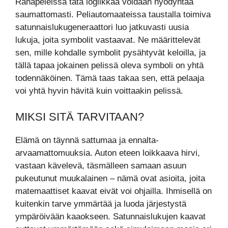
Rahapeleissä tätä logiikkaa voidaan hyödyntää
saumattomasti. Peliautomaateissa taustalla toimiva
satunnaislukugeneraattori luo jatkuvasti uusia
lukuja, joita symbolit vastaavat. Ne määrittelevät
sen, mille kohdalle symbolit pysähtyvät keloilla, ja
tällä tapaa jokainen pelissä oleva symboli on yhtä
todennäköinen. Tämä taas takaa sen, että pelaaja
voi yhtä hyvin hävitä kuin voittaakin pelissä.
MIKSI SITÄ TARVITAAN?
Elämä on täynnä sattumaa ja ennalta-
arvaamattomuuksia. Auton eteen loikkaava hirvi,
vastaan kävelevä, täsmälleen samaan asuun
pukeutunut muukalainen – nämä ovat asioita, joita
matemaattiset kaavat eivät voi ohjailla. Ihmisellä on
kuitenkin tarve ymmärtää ja luoda järjestystä
ympäröivään kaaokseen. Satunnaislukujen kaavat