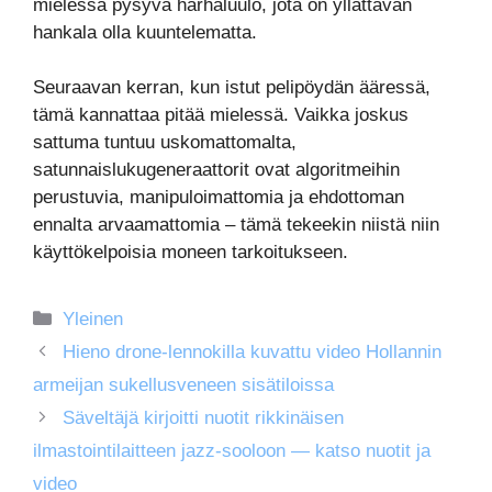
mielessä pysyvä harhaluulo, jota on yllättävän
hankala olla kuuntelematta.
Seuraavan kerran, kun istut pelipöydän ääressä,
tämä kannattaa pitää mielessä. Vaikka joskus
sattuma tuntuu uskomattomalta,
satunnaislukugeneraattorit ovat algoritmeihin
perustuvia, manipuloimattomia ja ehdottoman
ennalta arvaamattomia – tämä tekeekin niistä niin
käyttökelpoisia moneen tarkoitukseen.
Kategoriat
Yleinen
Hieno drone-lennokilla kuvattu video Hollannin
armeijan sukellusveneen sisätiloissa
Säveltäjä kirjoitti nuotit rikkinäisen
ilmastointilaitteen jazz-sooloon — katso nuotit ja
video