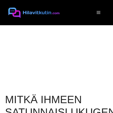
Siirry
sisältöön
Valikko
MITKÄ IHMEEN
SATUNNAISLUKUGE