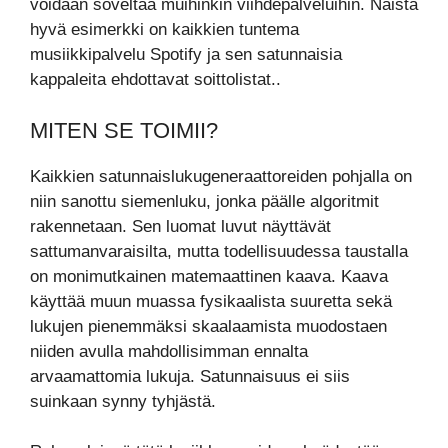
voidaan soveltaa muihinkin viihdepalveluihin. Näistä
hyvä esimerkki on kaikkien tuntema
musiikkipalvelu Spotify ja sen satunnaisia
kappaleita ehdottavat soittolistat..
MITEN SE TOIMII?
Kaikkien satunnaislukugeneraattoreiden pohjalla on
niin sanottu siemenluku, jonka päälle algoritmit
rakennetaan. Sen luomat luvut näyttävät
sattumanvaraisilta, mutta todellisuudessa taustalla
on monimutkainen matemaattinen kaava. Kaava
käyttää muun muassa fysikaalista suuretta sekä
lukujen pienemmäksi skaalaamista muodostaen
niiden avulla mahdollisimman ennalta
arvaamattomia lukuja. Satunnaisuus ei siis
suinkaan synny tyhjästä.