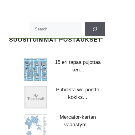
SUOSITUIMMAT POSTAUKSET
15 eri tapaa pujottaa
ken...
Puhdista wc-pönttö
kokiks...
Mercator-kartan
vääristym...