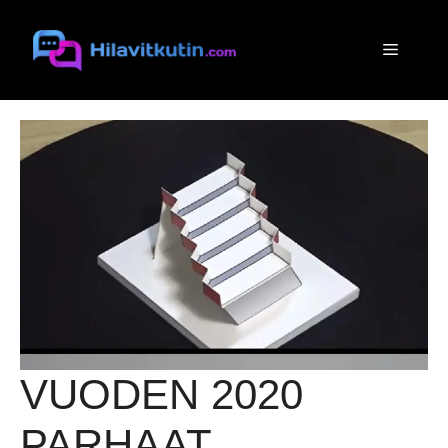
Siirry
sisältöön
Valikko
VUODEN 2020
PARHAAT