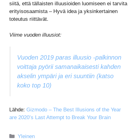
siitä, että tällaisten illuusioiden luomiseen ei tarvita
erityisosaamista – Hyvä idea ja yksinkertainen
toteutus riittävät.
Viime vuoden illuusiot:
Vuoden 2019 paras illuusio -palkinnon
voittaja pyörii samanaikaisesti kahden
akselin ympäri ja eri suuntiin (katso
koko top 10)
Lähde:
Gizmodo – The Best Illusions of the Year
are 2020’s Last Attempt to Break Your Brain
Kategoriat
Yleinen