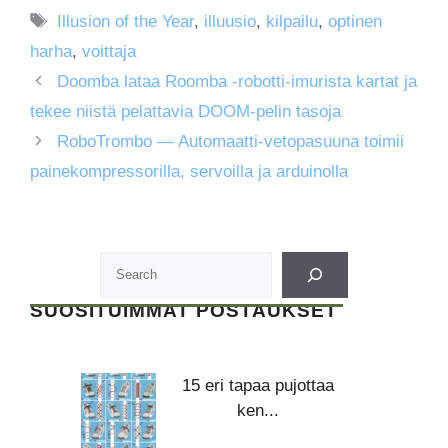
Avainsanat
Illusion of the Year
,
illuusio
,
kilpailu
,
optinen
harha
,
voittaja
Doomba lataa Roomba -robotti-imurista kartat ja
tekee niistä pelattavia DOOM-pelin tasoja
RoboTrombo — Automaatti-vetopasuuna toimii
painekompressorilla, servoilla ja arduinolla
SUOSITUIMMAT POSTAUKSET
15 eri tapaa pujottaa
ken...