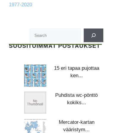
1977-2020
SUOSITUIMMAT POSTAUKSET
15 eri tapaa pujottaa
ken...
Puhdista wc-pönttö
kokiks...
Mercator-kartan
vääristym...