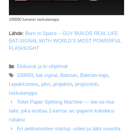
100000 lumenin taskulamppu
Lähde:
Born In Space – GUY BUILDS REAL LIFE
BAT-SIGNAL WITH WORLD’S MOST POWERFUL
FLASHLIGHT
Kategoriat
Elokuvat ja tv-ohjelmat
Avainsanat
100000
,
bat signal
,
Batman
,
Batman-logo
,
Lepakkomies
,
pilvi
,
projektio
,
projisiointi
,
taskulamppu
Toilet Paper Splitting Machine — tee-se-itse
laite, joka erottaa 2-kerros wc-paperin kahdeksi
rullaksi
Eri pelikonsolien startup -video ja ääni vuosilta