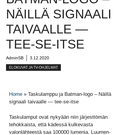
NÄILLÄ SIGNAALI
TAIVAALLE —
TEE-SE-ITSE
AdminSB
3.12.2020
ELOKUVAT JA TV-OHJELMAT
Home
»
Taskulamppu ja Batman-logo – Näillä
signaali taivaalle — tee-se-itse
Taskulamput ovat nykyään niin järjesttömän
tehokkaista, että kädessä kulkevasta
valonlähteestä saa 100000 lumenia. Luumen-