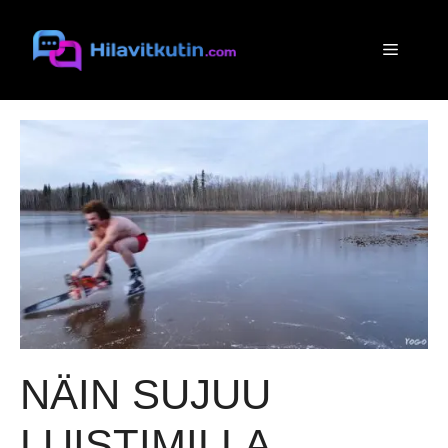
Siirry
sisältöön
Valikko
NÄIN SUJUU
LUISTIMILLA