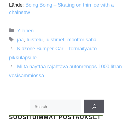
Lähde:
Boing Boing – Skating on thin ice with a
chainsaw
Kategoriat
Yleinen
Avainsanat
jää
,
luistelu
,
luistimet
,
moottorisaha
Kidzone Bumper Car – törmäilyauto
pikkulapsille
Miltä näyttää räjähtävä autonrengas 1000 litran
vesisammiossa
SUOSITUIMMAT POSTAUKSET