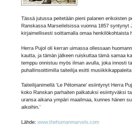
Tässä jutussa peitetään pieni palanen erikoisten pe
Ranskassa Marseilelsissa vuonna 1857 syntynyt Jose
kirjaimellisesti soittamalla omaa henkilökohtaista 
Herra Pujol oli kerran uimassa ollessaan huomann
kautta, ja tämän jälkeen ruiskuttaa tämä samaa ka
temppu onnistuu myös ilman avulla, joka innosti tait
puhallinsoittimilla taiteilija esitti musiikkikappaleita
Taiteilijanimellä ‘Le Pétomane’ esiintynyt Herra Pu
koko Ranskan parhaiten palkatuksi esiintyväksi taitei
uransa aikana ympäri maailmaa, kunnes hänen su
aikoihin.’
Lähde:
www.thehumanmarvels.com