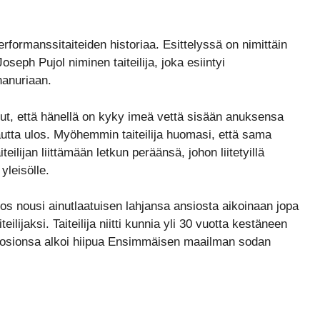
rformanssitaiteiden historiaa. Esittelyssä on nimittäin
ph Pujol niminen taiteilija, joka esiintyi
hanuriaan.
ut, että hänellä on kyky imeä vettä sisään anuksensa
utta ulos. Myöhemmin taiteilija huomasi, että sama
eilijan liittämään letkun peräänsä, johon liitetyillä
 yleisölle.
jos nousi ainutlaatuisen lahjansa ansiosta aikoinaan jopa
lijaksi. Taiteilija niitti kunnia yli 30 vuotta kestäneen
osionsa alkoi hiipua Ensimmäisen maailman sodan