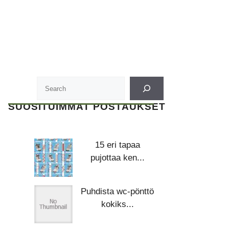
SUOSITUIMMAT POSTAUKSET
15 eri tapaa
pujottaa ken...
Puhdista wc-pönttö
kokiks...